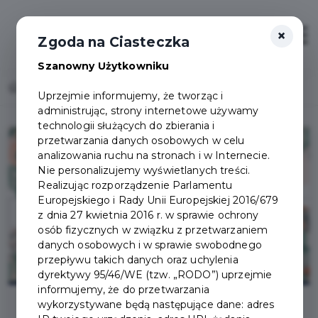
×
Otwór
Zgoda na Ciasteczka
Szanowny Użytkowniku
Home
Lista aktualności
Życzenia Wielkanocne 2026
Uprzejmie informujemy, że tworząc i
administrując, strony internetowe używamy
technologii służących do zbierania i
przetwarzania danych osobowych w celu
analizowania ruchu na stronach i w Internecie.
Nie personalizujemy wyświetlanych treści.
Realizując rozporządzenie Parlamentu
Europejskiego i Rady Unii Europejskiej 2016/679
z dnia 27 kwietnia 2016 r. w sprawie ochrony
osób fizycznych w związku z przetwarzaniem
danych osobowych i w sprawie swobodnego
przepływu takich danych oraz uchylenia
dyrektywy 95/46/WE (tzw. „RODO”) uprzejmie
informujemy, że do przetwarzania
wykorzystywane będą następujące dane: adres