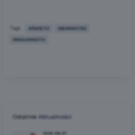
Tagi:
#ŚWIĘTO
#BURMISTRZ
#RADAMIASTA
Ostatnie
Aktualności
2026-08-07