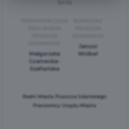
życzą
PRZEWODNICZĄCA
BURMISTRZ
RADY MIASTA
PRUSZCZA
PRUSZCZA
GDAŃSKIEGO
GDAŃSKIEGO
Janusz
Małgorzata
Wróbel
Czarnecka-
Szafrańska
Radni Miasta Pruszcza Gdańskiego
Pracownicy Urzędu Miasta