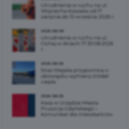
Utrudnienia w ruchu na ul.
Wojciecha Kossaka od 17
sierpnia do 15 września 2026 r.
2026-08-06
Utrudnienia w ruchu na ul.
Cichej w dniach 17-30.08.2026
r.
2026-08-05
Straż Miejska przypomina o
obowiązku wymiany źródeł
ciepła
2026-08-05
Kasa w Urzędzie Miasta
Pruszcza Gdańskiego –
komunikat dla mieszkańców