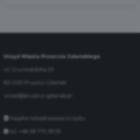
Urząd Miasta Pruszcza Gdańskiego
ul. Grunwaldzka 20
83-000 Pruszcz Gdański
urzad@pruszcz-gdanski.pl
Książka teleadresowa Urzędu
tel. +48 58 775 99 55