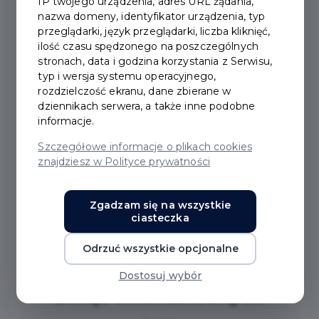
IP twojego urządzenia, adres URL żądania,
2026-04-03
nazwa domeny, identyfikator urządzenia, typ
przeglądarki, język przeglądarki, liczba kliknięć,
ilość czasu spędzonego na poszczególnych
ŻYCZENIA
stronach, data i godzina korzystania z Serwisu,
typ i wersja systemu operacyjnego,
WIELKANOCNE 2026
rozdzielczość ekranu, dane zbierane w
dziennikach serwera, a także inne podobne
informacje.
Szczegółowe informacje o plikach cookies
znajdziesz w Polityce prywatności
Zgadzam się na wszystkie
ciasteczka
Zdrowych,
pogodnych i pełnych
Odrzuć wszystkie opcjonalne
radości
Dostosuj wybór
Świąt Wielkanocnych