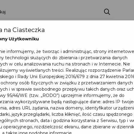
ci
Wydarzenia
O Mieście
Kultura i Sport
 na Ciasteczka
eczna
Programy
Czyste miasto
Zainwes
wny Użytkowniku
zu
Mapa Miasta
Załatw sprawę
Zamówie
ie informujemy, że tworząc i administrując, strony internetow
 technologii służących do zbierania i przetwarzania danych
Ochrona ludności
ch w celu analizowania ruchu na stronach i w Internecie. Nie
lizujemy wyświetlanych treści. Realizując rozporządzenie Par
skiego i Rady Unii Europejskiej 2016/679 z dnia 27 kwietnia 2016
czne i noworoczne
 ochrony osób fizycznych w związku z przetwarzaniem danych
ch i w sprawie swobodnego przepływu takich danych oraz uch
wy 95/46/WE (tzw. „RODO”) uprzejmie informujemy, że do
rzania wykorzystywane będą następujące dane: adres IP twoj
nia, adres URL żądania, nazwa domeny, identyfikator urządzeni
arki, język przeglądarki, liczba kliknięć, ilość czasu spędzonego
gólnych stronach, data i godzina korzystania z Serwisu, typ i w
 operacyjnego, rozdzielczość ekranu, dane zbierane w dzienni
, a także inne podobne informacje.