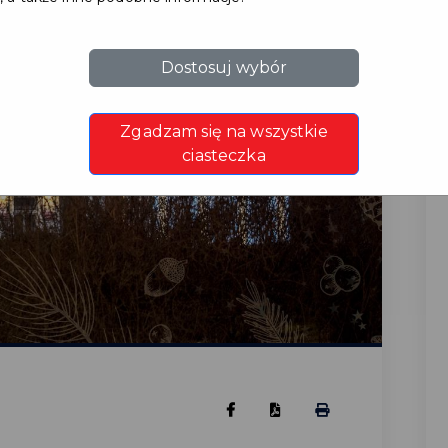
Dostosuj wybór
Zgadzam się na wszystkie
ciasteczka