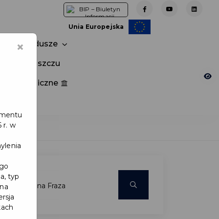
Unia Europejska
×
Fundusze
tuj w Pruszczu
nia publiczne
e
lamentu
 r. w
ylenia
ego
a, typ
 na
ersja
kach