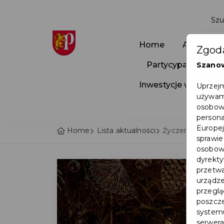
Home
Aktualnoś
Zgoda
Partycypacja Społ
Szano
Inwestycje w Pruszc
Uprzejm
używamy
osobowy
persona
Europej
Home
Lista aktualności
Życzenia świąte
sprawie
osobowy
dyrekty
przetwa
urządze
przegląd
poszcze
systemu
serwera