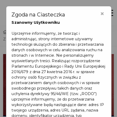
×
Otwór
Zgoda na Ciasteczka
Szanowny Użytkowniku
Home
Lista aktualności
Uprzejmie informujemy, że tworząc i
administrując, strony internetowe używamy
Zostań wolontariuszem Szlachetnej Paczki!
technologii służących do zbierania i przetwarzania
danych osobowych w celu analizowania ruchu na
stronach i w Internecie. Nie personalizujemy
wyświetlanych treści. Realizując rozporządzenie
Parlamentu Europejskiego i Rady Unii Europejskiej
2016/679 z dnia 27 kwietnia 2016 r. w sprawie
ochrony osób fizycznych w związku z
przetwarzaniem danych osobowych i w sprawie
swobodnego przepływu takich danych oraz
uchylenia dyrektywy 95/46/WE (tzw. „RODO”)
uprzejmie informujemy, że do przetwarzania
wykorzystywane będą następujące dane: adres IP
twojego urządzenia, adres URL żądania, nazwa
domeny, identyfikator urządzenia, typ