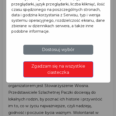
przeglądarki, język przeglądarki, liczba kliknięć, ilość
czasu spędzonego na poszczególnych stronach,
data i godzina korzystania z Serwisu, typ i wersja
2023-09-26
systemu operacyjnego, rozdzielczość ekranu, dane
zbierane w dziennikach serwera, a także inne
ZOSTAŃ
podobne informacje.
WOLONTARIUSZEM
Dostosuj wybór
SZLACHETNEJ PACZKI!
Zgadzam się na wszystkie
ciasteczka
Szlachetna Paczka to jeden z największych
Programów Społecznych w Polsce. Jego
organizatorem jest Stowarzyszenie Wiosna.
Przedstawiciele Szlachetnej Paczki docierają do
lokalnych rodzin, by poznać ich historie i przywrócić
im to, co w życiu najważniejsze, czyli nadzieję,
godność i poczucie bycia ważnym. Wolontariat w