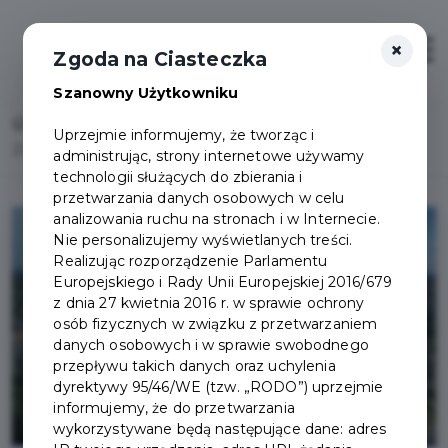
×
Otwór
Zgoda na Ciasteczka
Szanowny Użytkowniku
Home
Lista aktualności
Uprzejmie informujemy, że tworząc i
Zmiany w programie "Czyste Powietrze"
administrując, strony internetowe używamy
technologii służących do zbierania i
przetwarzania danych osobowych w celu
analizowania ruchu na stronach i w Internecie.
Nie personalizujemy wyświetlanych treści.
Realizując rozporządzenie Parlamentu
Europejskiego i Rady Unii Europejskiej 2016/679
z dnia 27 kwietnia 2016 r. w sprawie ochrony
osób fizycznych w związku z przetwarzaniem
danych osobowych i w sprawie swobodnego
przepływu takich danych oraz uchylenia
dyrektywy 95/46/WE (tzw. „RODO”) uprzejmie
informujemy, że do przetwarzania
wykorzystywane będą następujące dane: adres