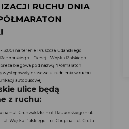
IZACJI RUCHU DNIA
II PÓŁMARATON
I
0-13:00) na terenie Pruszcza Gdańskiego
– Raciborskiego – Cichej – Wojska Polskiego –
impreza biegowa pod nazwą "Półmaraton
dą występowały czasowe utrudnienia w ruchu
ikacji autobusowej.
kie ulice będą
e z ruchu:
opina – ul. Grunwaldzka – ul. Raciborskiego – ul.
– ul. Wojska Polskiego – ul. Chopina – ul. Grota-