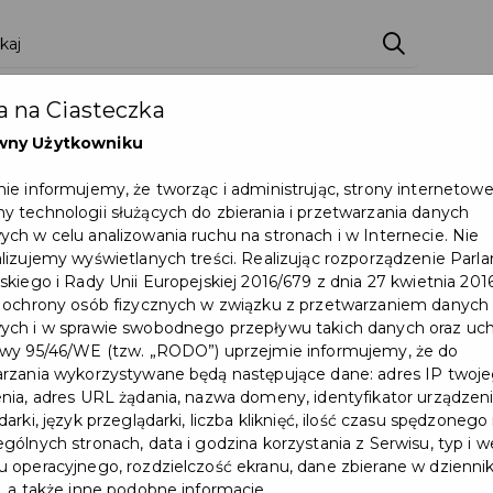
ci
Wydarzenia
O Mieście
Kultura i Sport
 na Ciasteczka
eczna
Programy
Czyste miasto
Zainwes
wny Użytkowniku
zu
Mapa Miasta
Załatw sprawę
Zamówie
ie informujemy, że tworząc i administrując, strony internetow
 technologii służących do zbierania i przetwarzania danych
Ochrona ludności
ch w celu analizowania ruchu na stronach i w Internecie. Nie
lizujemy wyświetlanych treści. Realizując rozporządzenie Par
skiego i Rady Unii Europejskiej 2016/679 z dnia 27 kwietnia 2016
cji ruchu dnia 09.03.2025 r. – III Półmaraton Pruszcz Gdański
 ochrony osób fizycznych w związku z przetwarzaniem danych
ch i w sprawie swobodnego przepływu takich danych oraz uch
wy 95/46/WE (tzw. „RODO”) uprzejmie informujemy, że do
rzania wykorzystywane będą następujące dane: adres IP twoj
nia, adres URL żądania, nazwa domeny, identyfikator urządzeni
arki, język przeglądarki, liczba kliknięć, ilość czasu spędzonego
gólnych stronach, data i godzina korzystania z Serwisu, typ i w
 operacyjnego, rozdzielczość ekranu, dane zbierane w dzienni
, a także inne podobne informacje.