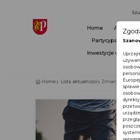
Home
Aktualnoś
Zgoda
Partycypacja Społ
Szano
Inwestycje w Pruszc
Uprzejm
używamy
osobowy
persona
Europej
Home
Lista aktualności
Zmiany w organiza
sprawie
osobowy
dyrekty
przetwa
urządze
przegląd
poszcze
systemu
serwera