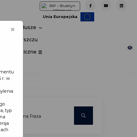
Unia Europejska
×
Fundusze
tuj w Pruszczu
nia publiczne
e
lamentu
 r. w
ylenia
ego
a, typ
 na
ersja
kach