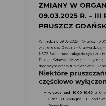
ZMIANY W ORGAN
09.03.2025 R. – I
PRUSZCZ GDAŃSK
W niedzielę 09.03.2025 r. (w godz. 10:0
w strefie ulic: Chopina – Grunwaldzkiej 
NSZZ Solidarność odbędzie cykliczna 
Pruszcz Gdański". W związku z tym bę
drogowym oraz w funkcjonowaniu komun
Niektóre pruszczańs
częściowo wyłączon
w godzinach 10:00-10:40
: ul. Ch
Cicha – ul. Spokojna – ul. Sportowa 
Roweckiego