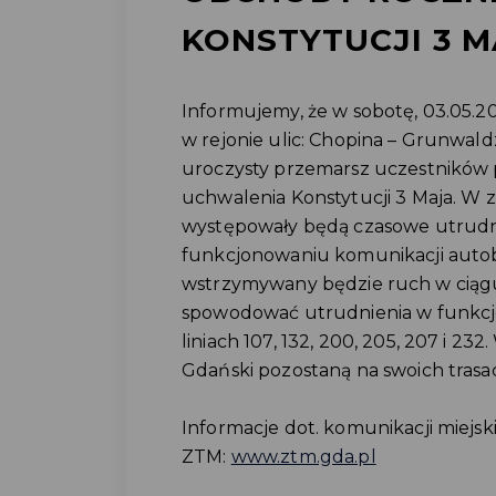
KONSTYTUCJI 3 
Informujemy, że w sobotę, 03.05.2
w rejonie ulic: Chopina – Grunwald
uroczysty przemarsz uczestników 
uchwalenia Konstytucji 3 Maja. W z
występowały będą czasowe utrud
funkcjonowaniu komunikacji autob
wstrzymywany będzie ruch w ciągu
spowodować utrudnienia w funkcj
liniach 107, 132, 200, 205, 207 i 23
Gdański pozostaną na swoich trasa
Informacje dot. komunikacji miejsk
ZTM:
www.ztm.gda.pl