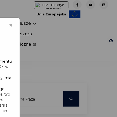
Unia Europejska
×
Fundusze
tuj w Pruszczu
nia publiczne
e
lamentu
 r. w
ylenia
ego
a, typ
 na
ersja
kach