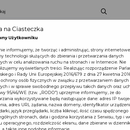
ci
Wydarzenia
O Mieście
Kultura i Sport
 na Ciasteczka
eczna
Programy
Czyste miasto
Zainwes
wny Użytkowniku
zu
Mapa Miasta
Załatw sprawę
Zamówie
ie informujemy, że tworząc i administrując, strony internetow
 technologii służących do zbierania i przetwarzania danych
Ochrona ludności
ch w celu analizowania ruchu na stronach i w Internecie. Nie
lizujemy wyświetlanych treści. Realizując rozporządzenie Par
skiego i Rady Unii Europejskiej 2016/679 z dnia 27 kwietnia 2016
ji ruchu – obchody rocznicy uchwalenia Konstytucji 3 Maja
 ochrony osób fizycznych w związku z przetwarzaniem danych
ch i w sprawie swobodnego przepływu takich danych oraz uch
wy 95/46/WE (tzw. „RODO”) uprzejmie informujemy, że do
rzania wykorzystywane będą następujące dane: adres IP twoj
nia, adres URL żądania, nazwa domeny, identyfikator urządzeni
arki, język przeglądarki, liczba kliknięć, ilość czasu spędzonego
gólnych stronach, data i godzina korzystania z Serwisu, typ i w
 operacyjnego, rozdzielczość ekranu, dane zbierane w dzienni
, a także inne podobne informacje.