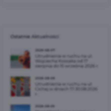
Ostatnie
Aktualności
2026-08-07
Utrudnienia w ruchu na ul.
Wojciecha Kossaka od 17
sierpnia do 15 września 2026 r.
2026-08-06
Utrudnienia w ruchu na ul.
Cichej w dniach 17-30.08.2026
r.
2026-08-05