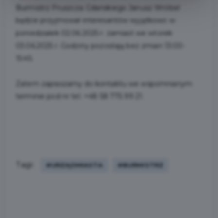
Burmistrz Pruszcza Gdańskiego Janusz Wróbel
będzie przyjmował interesantów wyjątkowo w
poniedziałek 02.06.2025 r. zamiast we wtorek
03.06.2025 r. Godziny pozostają bez zmian 13:00-
15:45.
Zatem zapraszamy do kontaktu we wspomnianym
terminie pod nr tel. +48 58 775 99 21.
Tagi:
#URZĄDMIASTA
#BURMISTRZ