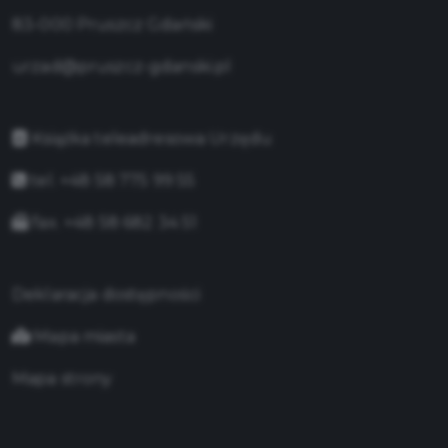
83-000 Pruszcz Gdański
urzad@pruszcz-gdanski.pl
Książka teleadresowa Urzędu
tel. +48 58 775 99 55
fax. +48 58 682 34 51
Deklaracja dostępności
Mapa miasta
Mapa strony