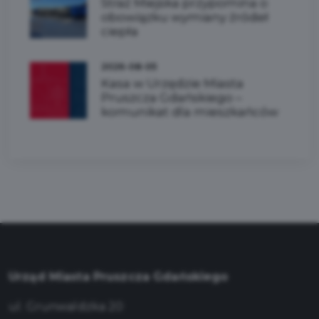
Straż Miejska przypomina o
obowiązku wymiany źródeł
ciepła
2026-08-05
Kasa w Urzędzie Miasta
Pruszcza Gdańskiego –
komunikat dla mieszkańców
Urząd Miasta Pruszcza Gdańskiego
ul. Grunwaldzka 20