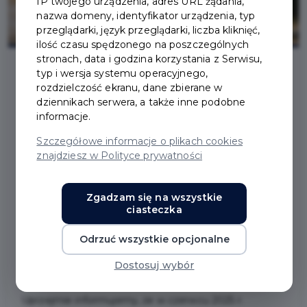
IP twojego urządzenia, adres URL żądania,
nazwa domeny, identyfikator urządzenia, typ
przeglądarki, język przeglądarki, liczba kliknięć,
ilość czasu spędzonego na poszczególnych
stronach, data i godzina korzystania z Serwisu,
typ i wersja systemu operacyjnego,
rozdzielczość ekranu, dane zbierane w
2025-05-26
dziennikach serwera, a także inne podobne
informacje.
ZMIANA DATY PRZYJĘĆ
Szczegółowe informacje o plikach cookies
znajdziesz w Polityce prywatności
INTERESANTÓW PRZEZ
BURMISTRZA PRUSZCZA
Zgadzam się na wszystkie
ciasteczka
GDAŃSKIEGO CZERWIEC
Odrzuć wszystkie opcjonalne
2025 R.
Dostosuj wybór
Uprzejmie informujemy, że w czerwcu 2025 r.