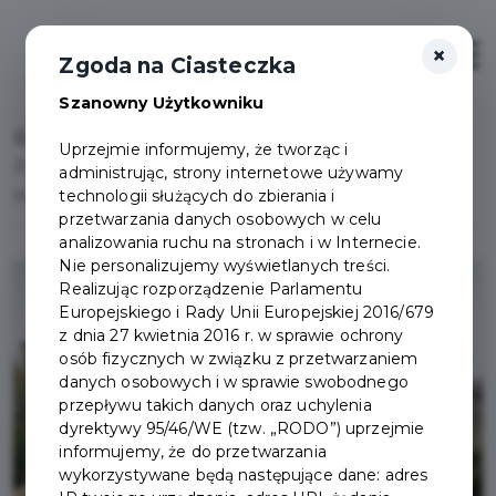
×
Otwór
Zgoda na Ciasteczka
Szanowny Użytkowniku
Home
Lista aktualności
Uprzejmie informujemy, że tworząc i
Zmiana daty przyjęć interesantów przez Burmistrza
administrując, strony internetowe używamy
technologii służących do zbierania i
Pruszcza Gdańskiego czerwiec 2025 r.
przetwarzania danych osobowych w celu
analizowania ruchu na stronach i w Internecie.
Nie personalizujemy wyświetlanych treści.
Realizując rozporządzenie Parlamentu
Europejskiego i Rady Unii Europejskiej 2016/679
z dnia 27 kwietnia 2016 r. w sprawie ochrony
osób fizycznych w związku z przetwarzaniem
danych osobowych i w sprawie swobodnego
przepływu takich danych oraz uchylenia
dyrektywy 95/46/WE (tzw. „RODO”) uprzejmie
informujemy, że do przetwarzania
wykorzystywane będą następujące dane: adres