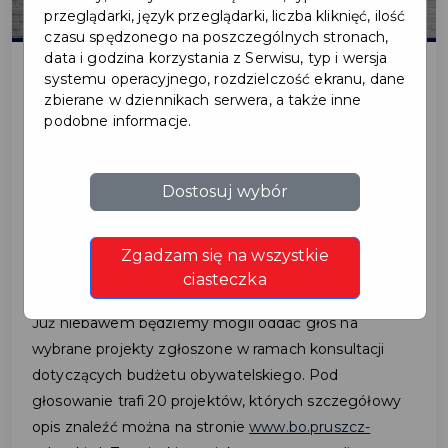
przeglądarki, język przeglądarki, liczba kliknięć, ilość
czasu spędzonego na poszczególnych stronach,
data i godzina korzystania z Serwisu, typ i wersja
systemu operacyjnego, rozdzielczość ekranu, dane
zbierane w dziennikach serwera, a także inne
2022-08-22
podobne informacje.
ZAPOZNAJ SIĘ Z
Dostosuj wybór
PROJEKTAMI BUDŻETU
OBYWATELSKIEGO
Zgadzam się na wszystkie
ciasteczka
Już niebawem będziemy mogli oddać głos na
wybrane projekty zgłoszone w ramach konsultacji
dotyczących budżetu obywatelskiego. Pod
głosowanie trafi 20 projektów, których szczegółowy
opis znaleźć można na stronie
www.bo.pruszcz-