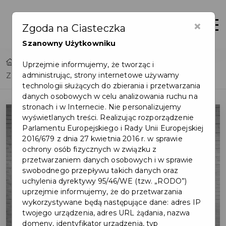
×
Otwór
Zgoda na Ciasteczka
Szanowny Użytkowniku
Home
Lista aktualności
Uprzejmie informujemy, że tworząc i
administrując, strony internetowe używamy
Zapoznaj się z projektami budżetu obywatelskiego
technologii służących do zbierania i przetwarzania
danych osobowych w celu analizowania ruchu na
stronach i w Internecie. Nie personalizujemy
wyświetlanych treści. Realizując rozporządzenie
Parlamentu Europejskiego i Rady Unii Europejskiej
2016/679 z dnia 27 kwietnia 2016 r. w sprawie
ochrony osób fizycznych w związku z
przetwarzaniem danych osobowych i w sprawie
swobodnego przepływu takich danych oraz
uchylenia dyrektywy 95/46/WE (tzw. „RODO”)
uprzejmie informujemy, że do przetwarzania
wykorzystywane będą następujące dane: adres IP
twojego urządzenia, adres URL żądania, nazwa
domeny, identyfikator urządzenia, typ