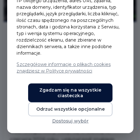
IP twojego urządzenia, adres URL żądania,
nazwa domeny, identyfikator urządzenia, typ
przeglądarki, język przeglądarki, liczba kliknięć,
ilość czasu spędzonego na poszczególnych
stronach, data i godzina korzystania z Serwisu,
typ i wersja systemu operacyjnego,
rozdzielczość ekranu, dane zbierane w
2026-06-15
dziennikach serwera, a także inne podobne
informacje.
XXXV DNI PRUSZCZA.
Szczegółowe informacje o plikach cookies
znajdziesz w Polityce prywatności
TAK BYŁO W
PIERWSZYM DNIU
Zgadzam się na wszystkie
ciasteczka
ŚWIĘTA MIASTA
Odrzuć wszystkie opcjonalne
Dostosuj wybór
Pierwszy dzień XXXV Dni Pruszcza
Gdańskiego, który odbył się w sobotę 13
czerwca 2026 roku, upłynął pod znakiem