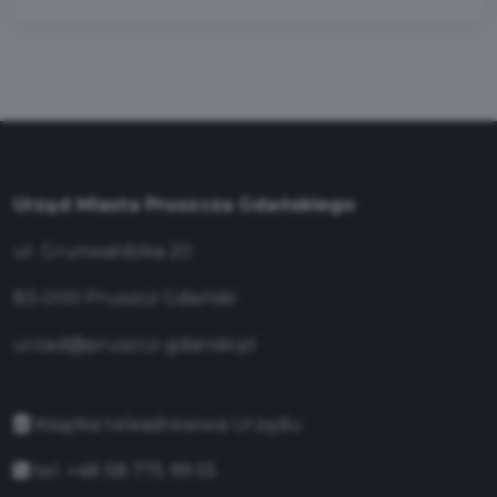
Urząd Miasta Pruszcza Gdańskiego
ul. Grunwaldzka 20
83-000 Pruszcz Gdański
urzad@pruszcz-gdanski.pl
Książka teleadresowa Urzędu
tel. +48 58 775 99 55