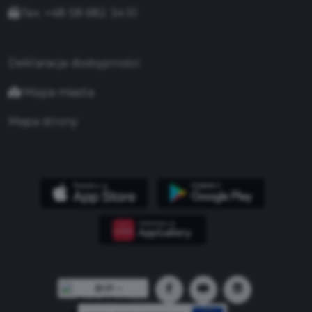
fax. +48 58 682 34 51
Deklaracja dostępności
Mapa miasta
Mapa strony