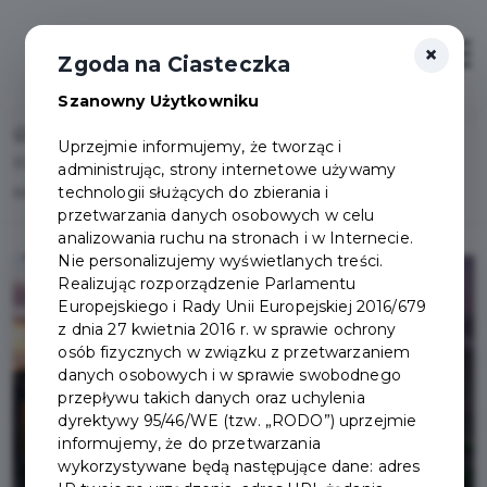
×
Otwór
Zgoda na Ciasteczka
Szanowny Użytkowniku
Home
Lista aktualności
Uprzejmie informujemy, że tworząc i
XXXV Dni Pruszcza. Tak było w pierwszym dniu Święta
administrując, strony internetowe używamy
technologii służących do zbierania i
Miasta
przetwarzania danych osobowych w celu
analizowania ruchu na stronach i w Internecie.
Nie personalizujemy wyświetlanych treści.
Realizując rozporządzenie Parlamentu
Europejskiego i Rady Unii Europejskiej 2016/679
z dnia 27 kwietnia 2016 r. w sprawie ochrony
osób fizycznych w związku z przetwarzaniem
danych osobowych i w sprawie swobodnego
przepływu takich danych oraz uchylenia
dyrektywy 95/46/WE (tzw. „RODO”) uprzejmie
informujemy, że do przetwarzania
wykorzystywane będą następujące dane: adres