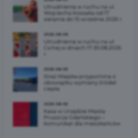
Utrudnienia w ruchu na ul.
Wojciecha Kossaka od 17
sierpnia do 15 września 2026 r.
2026-08-06
Utrudnienia w ruchu na ul.
Cichej w dniach 17-30.08.2026
r.
2026-08-05
Straż Miejska przypomina o
obowiązku wymiany źródeł
ciepła
2026-08-05
Kasa w Urzędzie Miasta
Pruszcza Gdańskiego –
komunikat dla mieszkańców