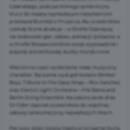
Gdańskiego, podczas którego symboliczny
klucz do miasta najmłodszym mieszkańcom
przekazał Burmistrz Pruszcza. Na uczestników
czekały liczne atrakcje – w Strefie Dziecięcej
nie brakowało gier, zabaw, animacji i pokazów, a
w Strefie Bezpieczeństwa swoje wyposażenie i
pojazdy prezentowały służby mundurowe.
Wieczorna część wydarzenia miała muzyczny
charakter. Na scenie wystąpili kolejno Bimber
Boys, Tribute to the Gipsy Kings – Rico Sanchez
oraz Electric Light Orchestra
– Phil Bates and
Berlin String Ensemble. Na zakończenie dnia
DJ Cider zaprosił uczestników do wspólnej
zabawy tanecznej przy największych hitach.
Pierwszy dzień święta miasta przyciągnął tłumy