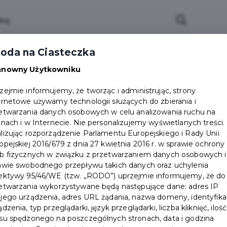
ci
Wydarzenia
O Mieście
Kultura i Sport
oda na Ciasteczka
eczna
Programy
Czyste miasto
Zainwes
anowny Użytkowniku
zu
Mapa Miasta
Załatw sprawę
Zamówie
zejmie informujemy, że tworząc i administrując, strony
ernetowe używamy technologii służących do zbierania i
Ochrona ludności
etwarzania danych osobowych w celu analizowania ruchu na
onach i w Internecie. Nie personalizujemy wyświetlanych treści.
mik Ekologiczny
lizując rozporządzenie Parlamentu Europejskiego i Rady Unii
opejskiej 2016/679 z dnia 27 kwietnia 2016 r. w sprawie ochrony
b fizycznych w związku z przetwarzaniem danych osobowych i
awie swobodnego przepływu takich danych oraz uchylenia
ektywy 95/46/WE (tzw. „RODO”) uprzejmie informujemy, że do
etwarzania wykorzystywane będą następujące dane: adres IP
jego urządzenia, adres URL żądania, nazwa domeny, identyfika
ądzenia, typ przeglądarki, język przeglądarki, liczba kliknięć, ilość
su spędzonego na poszczególnych stronach, data i godzina