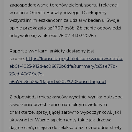
zagospodarowania terenów zieleni, sportu i rekreacji
w rejonie Osiedla Bursztynowego. Dziękujemy
wszystkim mieszkańcom za udział w badaniu. Swoje
opinie przekazało aż 1707 osób. Zbieranie odpowiedzi
odbywało się w okresie 26.02–31.03.2026 r.
Raport z wynikami ankiety dostępny jest
stronie:
https://konsultacjejst.blob.core.windows.net/consu
eb0f-4025-912d-ac06672b6dfa/summary/c65ae77b-
23cd-46a7-9c7e-
a8a74c3cb26a/Raport%20z%20konsultacji.pdf
Z odpowiedzi mieszkańców wyraźnie wynika potrzeba
stworzenia przestrzeni o naturalnym, zielonym
charakterze, sprzyjającej zarówno wypoczynkowi, jak i
aktywności. Ważne są elementy takie jak drzewa
dające cień, miejsca do relaksu oraz różnorodne strefy