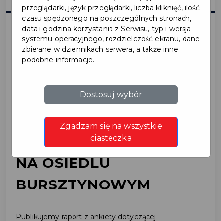
przeglądarki, język przeglądarki, liczba kliknięć, ilość
czasu spędzonego na poszczególnych stronach,
data i godzina korzystania z Serwisu, typ i wersja
systemu operacyjnego, rozdzielczość ekranu, dane
2026-04-23
zbierane w dziennikach serwera, a także inne
podobne informacje.
WYNIKI ANKIETY
DOTYCZĄCEJ
Dostosuj wybór
ZAGOSPODAROWANIA
Zgadzam się na wszystkie
TERENÓW ZIELONYCH
ciasteczka
NA OSIEDLU
BURSZTYNOWYM
Publikujemy raport z ankiety dotyczącej