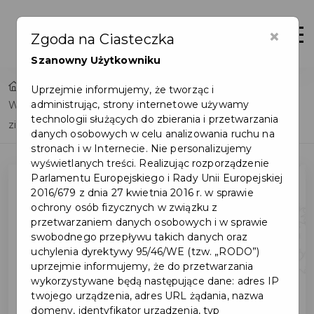
×
Otwór
Zgoda na Ciasteczka
Szanowny Użytkowniku
Home
Lista aktualności
Uprzejmie informujemy, że tworząc i
administrując, strony internetowe używamy
Wyniki ankiety dotyczącej zagospodarowania terenów
technologii służących do zbierania i przetwarzania
zielonych na Osiedlu Bursztynowym
danych osobowych w celu analizowania ruchu na
stronach i w Internecie. Nie personalizujemy
wyświetlanych treści. Realizując rozporządzenie
Parlamentu Europejskiego i Rady Unii Europejskiej
2016/679 z dnia 27 kwietnia 2016 r. w sprawie
ochrony osób fizycznych w związku z
przetwarzaniem danych osobowych i w sprawie
swobodnego przepływu takich danych oraz
uchylenia dyrektywy 95/46/WE (tzw. „RODO”)
uprzejmie informujemy, że do przetwarzania
wykorzystywane będą następujące dane: adres IP
twojego urządzenia, adres URL żądania, nazwa
domeny, identyfikator urządzenia, typ