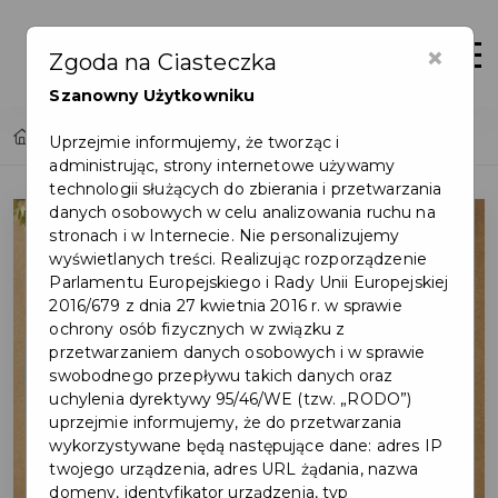
×
Otwór
Zgoda na Ciasteczka
Szanowny Użytkowniku
Home
Wymień źródło ciepła w swoim domu
Uprzejmie informujemy, że tworząc i
administrując, strony internetowe używamy
technologii służących do zbierania i przetwarzania
danych osobowych w celu analizowania ruchu na
stronach i w Internecie. Nie personalizujemy
wyświetlanych treści. Realizując rozporządzenie
Parlamentu Europejskiego i Rady Unii Europejskiej
2016/679 z dnia 27 kwietnia 2016 r. w sprawie
ochrony osób fizycznych w związku z
przetwarzaniem danych osobowych i w sprawie
swobodnego przepływu takich danych oraz
uchylenia dyrektywy 95/46/WE (tzw. „RODO”)
uprzejmie informujemy, że do przetwarzania
wykorzystywane będą następujące dane: adres IP
twojego urządzenia, adres URL żądania, nazwa
domeny, identyfikator urządzenia, typ