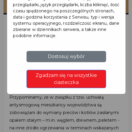
przeglądarki, język przeglądarki, liczba kliknięć, ilość
czasu spędzonego na poszczególnych stronach,
data i godzina korzystania z Serwisu, typ i wersja
systemu operacyjnego, rozdzielczość ekranu, dane
zbierane w dziennikach serwera, a także inne
2021-06-04
podobne informacje.
WYMIEŃ ŹRÓDŁO
Dostosuj wybór
CIEPŁA W SWOIM
Zgadzam się na wszystkie
DOMU
ciasteczka
Przypominamy, że w związku z tzw. uchwałą
antysmogową mieszkańcy województwa są
zobowiązani do wymiany pieców i kotłów zasilanymi
opałem stałym – m.in. węglem, drewnem, peletem -
na inne źródło ogrzewania w terminach wskazanych