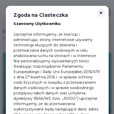
×
Otwór
Zgoda na Ciasteczka
Szanowny Użytkowniku
Home
Lista aktualności
Uprzejmie informujemy, że tworząc i
Wkrótce ruszy w Polsce system kaucyjny
administrując, strony internetowe używamy
technologii służących do zbierania i
przetwarzania danych osobowych w celu
analizowania ruchu na stronach i w Internecie.
Nie personalizujemy wyświetlanych treści.
Realizując rozporządzenie Parlamentu
Europejskiego i Rady Unii Europejskiej 2016/679
z dnia 27 kwietnia 2016 r. w sprawie ochrony
osób fizycznych w związku z przetwarzaniem
danych osobowych i w sprawie swobodnego
przepływu takich danych oraz uchylenia
dyrektywy 95/46/WE (tzw. „RODO”) uprzejmie
informujemy, że do przetwarzania
wykorzystywane będą następujące dane: adres