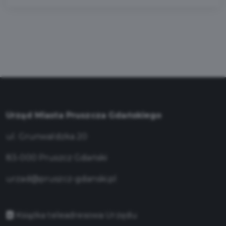
Urząd Miasta Pruszcza Gdańskiego
ul. Grunwaldzka 20
83-000 Pruszcz Gdański
urzad@pruszcz-gdanski.pl
Książka teleadresowa Urzędu