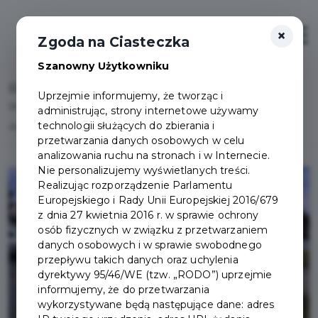
×
Otwór
Zgoda na Ciasteczka
Szanowny Użytkowniku
Home
Uprzejmie informujemy, że tworząc i
W Pruszczu Gdańskim z pojemników na elektrośmieci
administrując, strony internetowe używamy
technologii służących do zbierania i
odebrano ponad 10 ton odpadów
przetwarzania danych osobowych w celu
analizowania ruchu na stronach i w Internecie.
Nie personalizujemy wyświetlanych treści.
Realizując rozporządzenie Parlamentu
Europejskiego i Rady Unii Europejskiej 2016/679
z dnia 27 kwietnia 2016 r. w sprawie ochrony
osób fizycznych w związku z przetwarzaniem
danych osobowych i w sprawie swobodnego
przepływu takich danych oraz uchylenia
dyrektywy 95/46/WE (tzw. „RODO”) uprzejmie
informujemy, że do przetwarzania
wykorzystywane będą następujące dane: adres