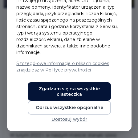
IP twojego urządzenia, adres URL żądania,
nazwa domeny, identyfikator urządzenia, typ
przeglądarki, język przeglądarki, liczba kliknięć,
ilość czasu spędzonego na poszczególnych
stronach, data i godzina korzystania z Serwisu,
2023-01-31
typ i wersja systemu operacyjnego,
rozdzielczość ekranu, dane zbierane w
W PRUSZCZU
dziennikach serwera, a także inne podobne
informacje.
GDAŃSKIM Z
Szczegółowe informacje o plikach cookies
znajdziesz w Polityce prywatności
POJEMNIKÓW NA
ELEKTROŚMIECI
Zgadzam się na wszystkie
ciasteczka
ODEBRANO PONAD 10
Odrzuć wszystkie opcjonalne
TON ODPADÓW
Dostosuj wybór
W lutym 2022 r. w naszym mieście stanęło sześć