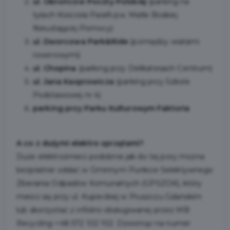
ul. Obrońców Poczty Polskiej
(parking na
tyłach Kościoła Parafii pw. Matki Boskiej
Nieustającej Pomocy)
ul. Dworcowa Park&Ride
(pomiędzy wiatami
rowerowymi)
ul. Chopina
(parking przy Delikatesach Centrum)
ul. Jana Kasprowicza
(parking przy Szkole
Podstawowej nr 4)
parking przy Parku Kulturowym Faktoria
A co z dużymi elektro sprzętami?
Duże elektrośmieci podobnie jak do tej pory można
bezpłatnie oddać w Gminnym Punkcie Selektywnego
Zbierania Odpadów Komunalnych (GPSZOK), który
mieści się przy ul. Kupieckiej w Pruszczu Gdańskim
lub skorzystać z infolinii obsługiwanej przez MB
Recycling +48 572 102 102. Dzwoniąc na numer