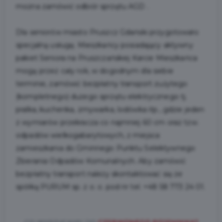
można zamówić odbiór sprzętu AGD .
Dla seniorów miasto Pruszcz Gdański przygotowało
specjalną usługę. Mieszkańcy posiadający aktywny
pakiet Seniora na Pruszczańskiej Karcie Mieszkańca
mogą przez cały rok, w dogodnym dla siebie
terminie, zamówić bezpłatny transport zużytego
(kompletnego) dużego sprzętu elektrycznego tj.
pralka, kuchenka, zmywarka, lodówka itp., gdzie jeden
z wymiarów przekracza co najmniej 60 cm oraz tzw.
odpadów wielkogabarytowych, z miejsca
zamieszkania do Gminnego Punktu Selektywnego
Zbierania Odpadów Komunalnych. Aby zamówić
bezpłatny transport należy skontaktować się ze
spółką PURUM sp. z o. o. pod nr tel. +48 58 773 24 01.