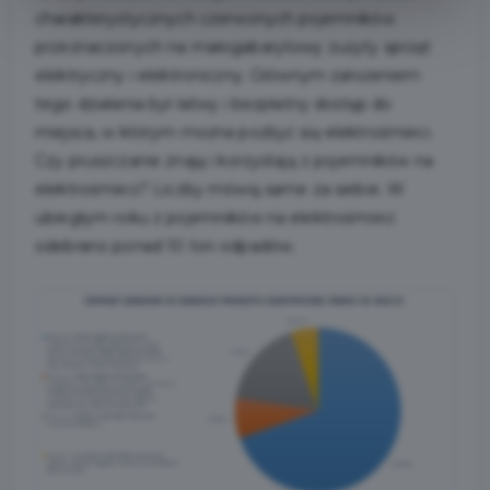
charakterystycznych czerwonych pojemników
przeznaczonych na małogabarytowy zużyty sprzęt
elektryczny i elektroniczny. Głównym założeniem
tego działania był łatwy i bezpłatny dostęp do
miejsca, w którym można pozbyć się elektrośmieci.
Czy pruszczanie znają i korzystają z pojemników na
elektrośmieci? Liczby mówią same za siebie. W
ubiegłym roku z pojemników na elektrośmieci
odebrano ponad 10 ton odpadów.