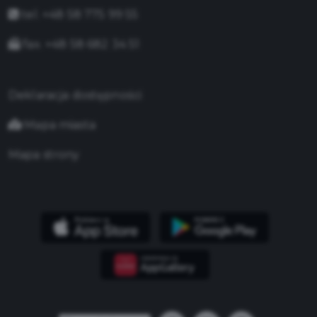
tel. +48 58 775 99 55
fax. +48 58 682 34 51
Deklaracja dostępności
Mapa miasta
Mapa strony