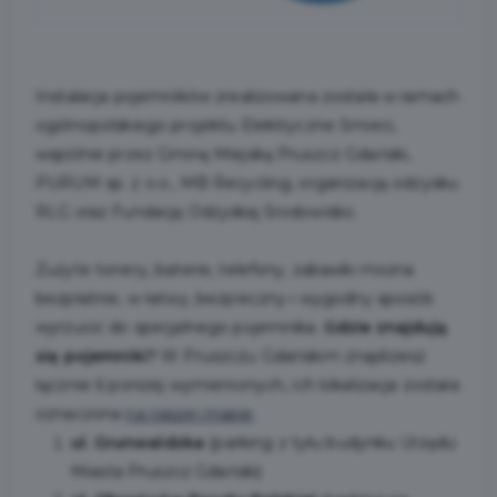
Instalacja pojemników zrealizowana została w ramach
ogólnopolskiego projektu Elektryczne Śmieci,
wspólnie przez Gminę Miejską Pruszcz Gdański,
PURUM sp. z o.o., MB Recycling, organizację odzysku
RLG oraz Fundację Odzyskaj Środowisko.
Zużyte tonery, baterie, telefony, zabawki można
bezpłatnie, w łatwy, bezpieczny i wygodny sposób
wyrzucić do specjalnego pojemnika.
Gdzie znajdują
się pojemniki?
W Pruszczu Gdańskim znajdziesz
łącznie 6 poniżej wymienionych, ich lokalizacja została
oznaczona
na naszej mapie
.
ul. Grunwaldzka
(parking z tyłu budynku Urzędu
Miasta Pruszcz Gdański)