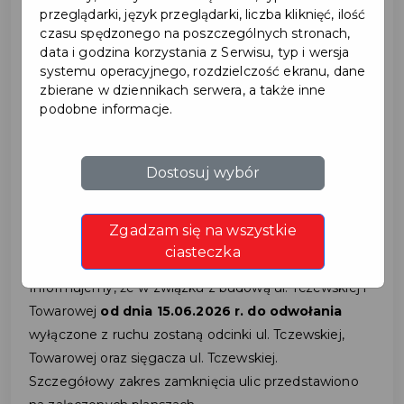
przeglądarki, język przeglądarki, liczba kliknięć, ilość
czasu spędzonego na poszczególnych stronach,
2026-06-11
data i godzina korzystania z Serwisu, typ i wersja
systemu operacyjnego, rozdzielczość ekranu, dane
zbierane w dziennikach serwera, a także inne
UTRUDNIENIA W RUCHU
podobne informacje.
W ZWIĄZKU Z BUDOWĄ
Dostosuj wybór
UL. TCZEWSKIEJ I
TOWAROWEJ
Zgadzam się na wszystkie
ciasteczka
Informujemy, że w związku z budową ul. Tczewskiej i
Towarowej
od dnia 15.06.2026 r. do odwołania
wyłączone z ruchu zostaną odcinki ul. Tczewskiej,
Towarowej oraz sięgacza ul. Tczewskiej.
Szczegółowy zakres zamknięcia ulic przedstawiono