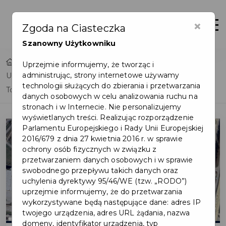
×
Otwór
Zgoda na Ciasteczka
Szanowny Użytkowniku
Home
Lista aktualności
Uprzejmie informujemy, że tworząc i
administrując, strony internetowe używamy
Utrudnienia w ruchu w związku z budową ul. Tczewskiej i
technologii służących do zbierania i przetwarzania
Towarowej
danych osobowych w celu analizowania ruchu na
stronach i w Internecie. Nie personalizujemy
wyświetlanych treści. Realizując rozporządzenie
Parlamentu Europejskiego i Rady Unii Europejskiej
2016/679 z dnia 27 kwietnia 2016 r. w sprawie
ochrony osób fizycznych w związku z
przetwarzaniem danych osobowych i w sprawie
swobodnego przepływu takich danych oraz
uchylenia dyrektywy 95/46/WE (tzw. „RODO”)
uprzejmie informujemy, że do przetwarzania
wykorzystywane będą następujące dane: adres IP
twojego urządzenia, adres URL żądania, nazwa
domeny, identyfikator urządzenia, typ