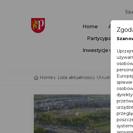
Home
Aktualnoś
Zgoda
Partycypacja Społ
Szano
Inwestycje w Pruszc
Uprzejm
używamy
osobowy
persona
Europej
Home
Lista aktualności
Utrudnienia w ru
sprawie
osobowy
dyrekty
przetwa
urządze
przegląd
poszcze
systemu
serwera