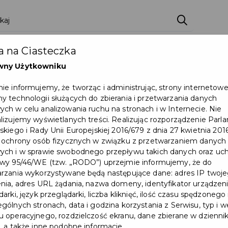
ci
Wydarzenia
O Mieście
Kultura i Sport
 na Ciasteczka
eczna
Programy
Czyste miasto
Zainwes
wny Użytkowniku
zu
Mapa Miasta
Załatw sprawę
Zamówie
ie informujemy, że tworząc i administrując, strony internetow
 technologii służących do zbierania i przetwarzania danych
Ochrona ludności
ch w celu analizowania ruchu na stronach i w Internecie. Nie
lizujemy wyświetlanych treści. Realizując rozporządzenie Par
skiego i Rady Unii Europejskiej 2016/679 z dnia 27 kwietnia 2016
chu drogowym – zmiany w organizacji ruchu od 14 lipca do końc
 ochrony osób fizycznych w związku z przetwarzaniem danych
ch i w sprawie swobodnego przepływu takich danych oraz uch
wy 95/46/WE (tzw. „RODO”) uprzejmie informujemy, że do
rzania wykorzystywane będą następujące dane: adres IP twoj
nia, adres URL żądania, nazwa domeny, identyfikator urządzeni
arki, język przeglądarki, liczba kliknięć, ilość czasu spędzonego
gólnych stronach, data i godzina korzystania z Serwisu, typ i w
 operacyjnego, rozdzielczość ekranu, dane zbierane w dzienni
, a także inne podobne informacje.