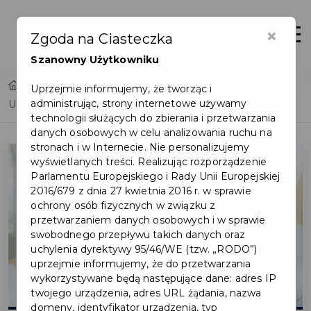
×
Otwór
Zgoda na Ciasteczka
Szanowny Użytkowniku
Home
Lista aktualności
Uprzejmie informujemy, że tworząc i
administrując, strony internetowe używamy
Usługi elektroniczne dostępne na podatki.gov.pl
technologii służących do zbierania i przetwarzania
danych osobowych w celu analizowania ruchu na
stronach i w Internecie. Nie personalizujemy
wyświetlanych treści. Realizując rozporządzenie
Parlamentu Europejskiego i Rady Unii Europejskiej
2016/679 z dnia 27 kwietnia 2016 r. w sprawie
ochrony osób fizycznych w związku z
przetwarzaniem danych osobowych i w sprawie
swobodnego przepływu takich danych oraz
uchylenia dyrektywy 95/46/WE (tzw. „RODO”)
uprzejmie informujemy, że do przetwarzania
wykorzystywane będą następujące dane: adres IP
twojego urządzenia, adres URL żądania, nazwa
domeny, identyfikator urządzenia, typ