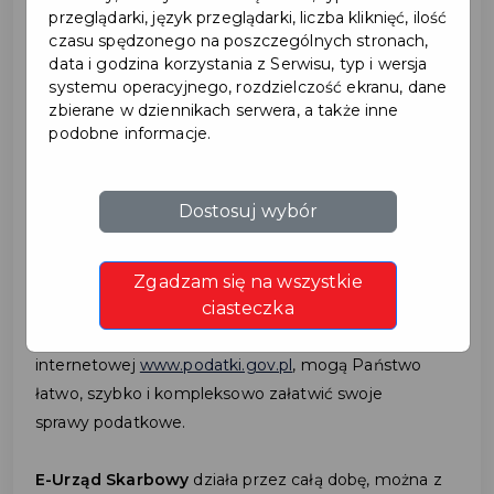
przeglądarki, język przeglądarki, liczba kliknięć, ilość
czasu spędzonego na poszczególnych stronach,
data i godzina korzystania z Serwisu, typ i wersja
2023-07-27
systemu operacyjnego, rozdzielczość ekranu, dane
zbierane w dziennikach serwera, a także inne
USŁUGI ELEKTRONICZNE
podobne informacje.
DOSTĘPNE NA
Dostosuj wybór
PODATKI.GOV.PL
Zgadzam się na wszystkie
ciasteczka
Przypominamy, że za pośrednictwem serwisu
udostępnionego na stronie
internetowej
www.podatki.gov.pl
, mogą Państwo
łatwo, szybko i kompleksowo załatwić swoje
sprawy podatkowe.
E-Urząd Skarbowy
działa przez całą dobę, można z