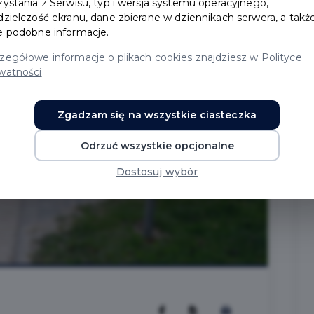
zystania z Serwisu, typ i wersja systemu operacyjnego,
dzielczość ekranu, dane zbierane w dziennikach serwera, a takż
e podobne informacje.
zegółowe informacje o plikach cookies znajdziesz w Polityce
watności
Zgadzam się na wszystkie ciasteczka
Odrzuć wszystkie opcjonalne
Dostosuj wybór