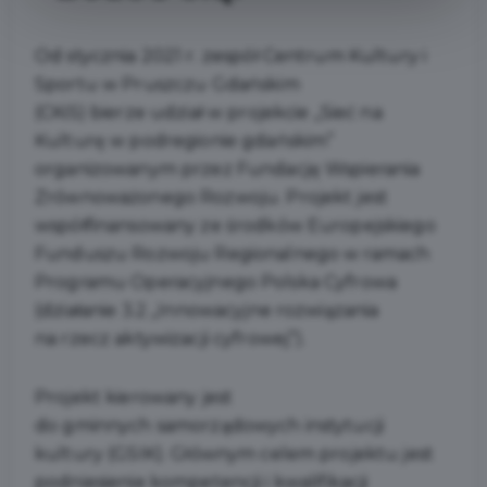
Od stycznia 2021 r. zespół Centrum Kultury i
Sportu w Pruszczu Gdańskim
(CKiS) bierze udział w projekcie „Sieć na
Kulturę w podregionie gdańskim”
organizowanym przez Fundację Wspierania
Zrównoważonego Rozwoju. Projekt jest
współfinansowany ze środków Europejskiego
Funduszu Rozwoju Regionalnego w ramach
Programu Operacyjnego Polska Cyfrowa
(działanie 3.2 „Innowacyjne rozwiązania
na rzecz aktywizacji cyfrowej”).
Projekt kierowany jest
do gminnych samorządowych instytucji
kultury (GSIK). Głównym celem projektu jest
podniesienie kompetencji i kwalifikacji