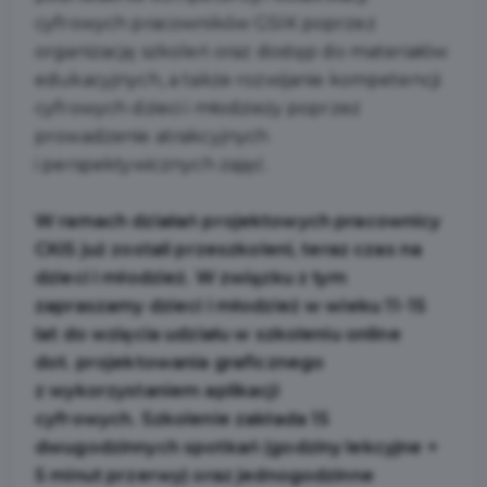
cyfrowych pracowników GSIK poprzez
organizację szkoleń oraz dostęp do materiałów
edukacyjnych, a także rozwijanie kompetencji
cyfrowych dzieci i młodzieży poprzez
prowadzenie atrakcyjnych
i perspektywicznych zajęć.
W ramach działań projektowych pracownicy
CKiS już zostali przeszkoleni, teraz czas na
dzieci i młodzież. W związku z tym
zapraszamy dzieci i młodzież w wieku 11-15
lat do wzięcia udziału w szkoleniu online
dot. projektowania graficznego
z wykorzystaniem aplikacji
cyfrowych. Szkolenie zakłada 15
dwugodzinnych spotkań (godziny lekcyjne +
5 minut przerwy) oraz jednogodzinne