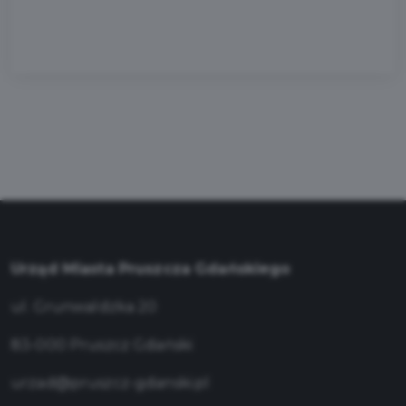
Urząd Miasta Pruszcza Gdańskiego
ul. Grunwaldzka 20
83-000 Pruszcz Gdański
urzad@pruszcz-gdanski.pl