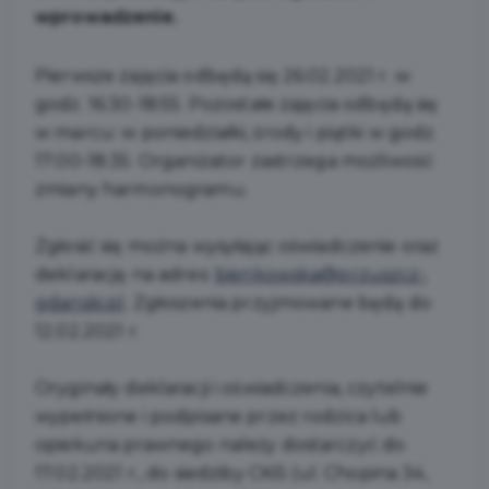
wprowadzenie.
Pierwsze zajęcia odbędą się 26.02.2021 r. w
godz. 16:30-18:55. Pozostałe zajęcia odbędą się
w marcu: w poniedziałki, środy i piątki w godz.
17:00-18:35. Organizator zastrzega możliwość
zmiany harmonogramu.
Zgłosić się można wysyłając oświadczenie oraz
deklarację na adres:
bienkowska@przuszcz-
gdanski.pl
. Zgłoszenia przyjmowane będą do
12.02.2021 r.
Oryginały deklaracji i oświadczenia, czytelnie
wypełnione i podpisane przez rodzica lub
opiekuna prawnego należy dostarczyć do
17.02.2021 r., do siedziby CKiS (ul. Chopina 34,