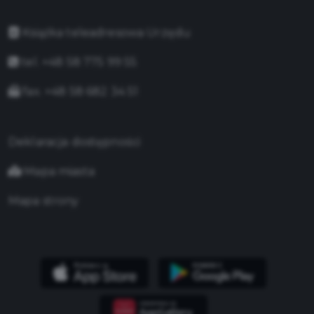
Książka teleadresowa Urzędu
tel. +48 58 775 99 55
fax. +48 58 682 34 51
Deklaracja dostępności
Mapa miasta
Mapa strony