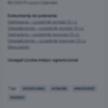
83-000 Pruszcz Gdański).
Dokumenty do pobrania:
Deklaracja – uczestnik poniżej 13 r.ż.
Oświadczenie – uczestnik poniżej 13 r.ż.
Deklaracja – uczestnik powyżej 13 r.ż.
Oświadczenie – uczestnik powyżej 13 r.ż.
Regulamin
Uwaga! Liczba miejsc ograniczona!
Tagi:
#SZKOLENIA
#ONLINE
#MŁODZIEŻ
#DZIECI