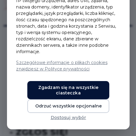
IP twojego urządzenia, adres URL żądania,
nazwa domeny, identyfikator urządzenia, typ
przeglądarki, język przeglądarki, liczba kliknięć,
ilość czasu spędzonego na poszczególnych
stronach, data i godzina korzystania z Serwisu,
typ i wersja systemu operacyjnego,
rozdzielczość ekranu, dane zbierane w
dziennikach serwera, a także inne podobne
2021-02-10
informacje.
Szczegółowe informacje o plikach cookies
SZKOLENIE ONLINE:
znajdziesz w Polityce prywatności
PROJEKTOWANIE
Zgadzam się na wszystkie
GRAFICZNE Z
ciasteczka
WYKORZYSTANIEM
Odrzuć wszystkie opcjonalne
APLIKACJI CYFROWYCH
Dostosuj wybór
- ZGŁOŚ SIĘ!