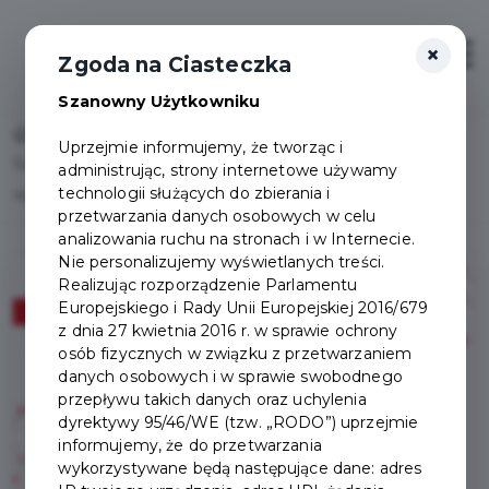
×
Otwór
Zgoda na Ciasteczka
Szanowny Użytkowniku
Home
Uprzejmie informujemy, że tworząc i
Szkolenie online: projektowanie graficzne z
administrując, strony internetowe używamy
technologii służących do zbierania i
wykorzystaniem aplikacji cyfrowych - zgłoś się!
przetwarzania danych osobowych w celu
analizowania ruchu na stronach i w Internecie.
Nie personalizujemy wyświetlanych treści.
Realizując rozporządzenie Parlamentu
Europejskiego i Rady Unii Europejskiej 2016/679
z dnia 27 kwietnia 2016 r. w sprawie ochrony
osób fizycznych w związku z przetwarzaniem
danych osobowych i w sprawie swobodnego
przepływu takich danych oraz uchylenia
dyrektywy 95/46/WE (tzw. „RODO”) uprzejmie
informujemy, że do przetwarzania
wykorzystywane będą następujące dane: adres