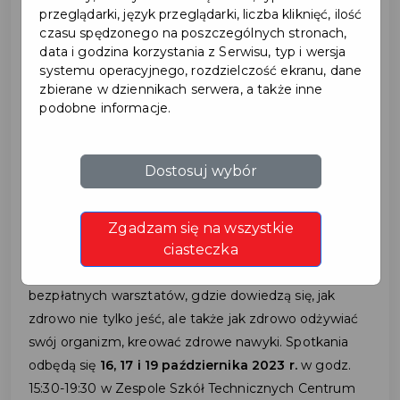
przeglądarki, język przeglądarki, liczba kliknięć, ilość
czasu spędzonego na poszczególnych stronach,
data i godzina korzystania z Serwisu, typ i wersja
2023-10-09
systemu operacyjnego, rozdzielczość ekranu, dane
zbierane w dziennikach serwera, a także inne
ŚWIADOMY SENIOR -
podobne informacje.
BEZPŁATNE
Dostosuj wybór
WARSZTATY
Zgadzam się na wszystkie
ciasteczka
W imieniu Fundacji Zdrowo jem, Zdrowo żyję
zapraszamy seniorów na 3 dni inspirujących,
bezpłatnych warsztatów, gdzie dowiedzą się, jak
zdrowo nie tylko jeść, ale także jak zdrowo odżywiać
swój organizm, kreować zdrowe nawyki. Spotkania
odbędą się
16, 17 i 19 października 2023 r.
w godz.
15:30-19:30 w Zespole Szkół Technicznych Centrum