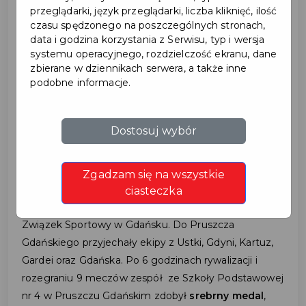
przeglądarki, język przeglądarki, liczba kliknięć, ilość
2023-04-06
czasu spędzonego na poszczególnych stronach,
data i godzina korzystania z Serwisu, typ i wersja
systemu operacyjnego, rozdzielczość ekranu, dane
SUKCES DRUŻYNY
zbierane w dziennikach serwera, a także inne
podobne informacje.
KOSZYKARSKIEJ Z SP NR
4
Dostosuj wybór
Dnia 5 kwietnia 2023 r. na hali przy ulicy Kasprowicza
Zgadzam się na wszystkie
16 odbył się finał wojewódzki w
ciasteczka
koszykówce dziewcząt organizowany przez Szkolny
Związek Sportowy w Gdańsku. Do Pruszcza
Gdańskiego przyjechały ekipy z Ustki, Gdyni, Kartuz,
Gardei oraz Gdańska. Po 6 godzinach rywalizacji i
rozegraniu 9 meczów zespół ze Szkoły Podstawowej
nr 4 w Pruszczu Gdańskim zdobył
srebrny medal
,