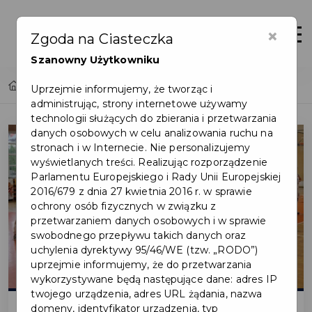
×
Otwór
Zgoda na Ciasteczka
Szanowny Użytkowniku
Home
Sukces drużyny koszykarskiej z SP nr 4
Uprzejmie informujemy, że tworząc i
administrując, strony internetowe używamy
technologii służących do zbierania i przetwarzania
danych osobowych w celu analizowania ruchu na
stronach i w Internecie. Nie personalizujemy
wyświetlanych treści. Realizując rozporządzenie
Parlamentu Europejskiego i Rady Unii Europejskiej
2016/679 z dnia 27 kwietnia 2016 r. w sprawie
ochrony osób fizycznych w związku z
przetwarzaniem danych osobowych i w sprawie
swobodnego przepływu takich danych oraz
uchylenia dyrektywy 95/46/WE (tzw. „RODO”)
uprzejmie informujemy, że do przetwarzania
wykorzystywane będą następujące dane: adres IP
twojego urządzenia, adres URL żądania, nazwa
domeny, identyfikator urządzenia, typ