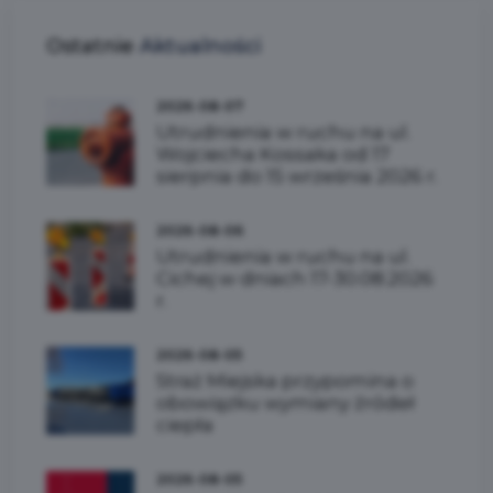
Ostatnie
Aktualności
2026-08-07
Utrudnienia w ruchu na ul.
Wojciecha Kossaka od 17
sierpnia do 15 września 2026 r.
2026-08-06
Utrudnienia w ruchu na ul.
Cichej w dniach 17-30.08.2026
r.
2026-08-05
Straż Miejska przypomina o
obowiązku wymiany źródeł
ciepła
2026-08-05