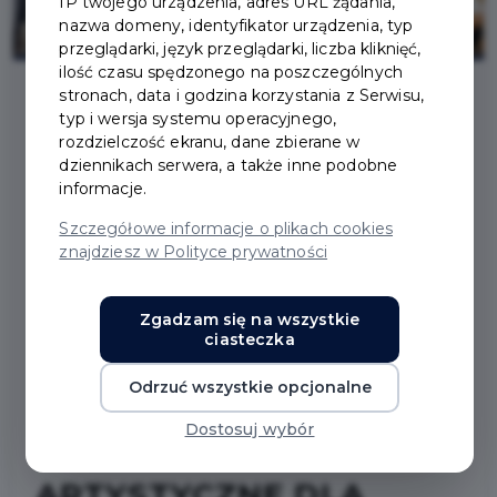
IP twojego urządzenia, adres URL żądania,
nazwa domeny, identyfikator urządzenia, typ
przeglądarki, język przeglądarki, liczba kliknięć,
ilość czasu spędzonego na poszczególnych
stronach, data i godzina korzystania z Serwisu,
typ i wersja systemu operacyjnego,
2025-06-02
rozdzielczość ekranu, dane zbierane w
dziennikach serwera, a także inne podobne
informacje.
STYPENDIA
Szczegółowe informacje o plikach cookies
BURMISTRZA PRUSZCZA
znajdziesz w Polityce prywatności
GDAŃSKIEGO ZA
Zgadzam się na wszystkie
ciasteczka
WYNIKI W NAUCE,
Odrzuć wszystkie opcjonalne
OSIĄGNIĘCIA
Dostosuj wybór
SPORTOWE LUB
ARTYSTYCZNE DLA