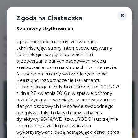
×
Otwór
Zgoda na Ciasteczka
Szanowny Użytkowniku
Home
Lista aktualności
Uprzejmie informujemy, że tworząc i
Stypendia Burmistrza Pruszcza Gdańskiego za wyniki w
administrując, strony internetowe używamy
technologii służących do zbierania i
nauce, osiągnięcia sportowe lub artystyczne dla
przetwarzania danych osobowych w celu
uzdolnionych uczniów
analizowania ruchu na stronach i w Internecie.
Nie personalizujemy wyświetlanych treści.
Realizując rozporządzenie Parlamentu
Europejskiego i Rady Unii Europejskiej 2016/679
z dnia 27 kwietnia 2016 r. w sprawie ochrony
osób fizycznych w związku z przetwarzaniem
danych osobowych i w sprawie swobodnego
przepływu takich danych oraz uchylenia
dyrektywy 95/46/WE (tzw. „RODO”) uprzejmie
informujemy, że do przetwarzania
wykorzystywane będą następujące dane: adres