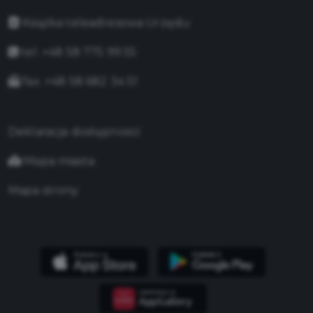
Książka teleadresowa Urzędu
tel. +48 58 775 99 55
fax. +48 58 682 34 51
Deklaracja dostępności
Mapa miasta
Mapa strony