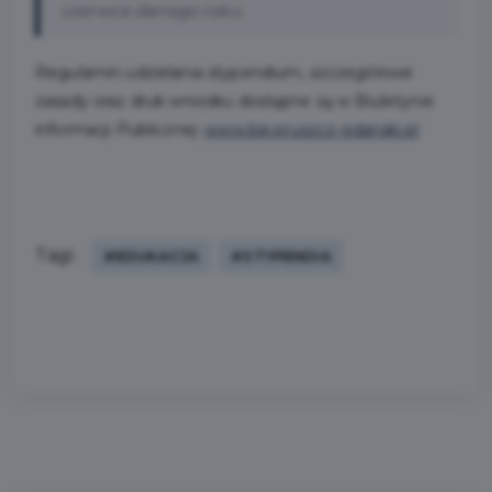
czerwca danego roku.
Regulamin udzielania stypendium, szczegółowe
zasady oraz druk wniosku dostępne są w Biuletynie
informacji Publicznej:
www.bip.pruszcz-gdanski.pl
Tagi:
#EDUKACJA
#STYPENDIA