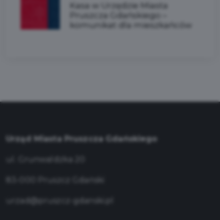
Kasa w Urzędzie Miasta
Pruszcza Gdańskiego –
komunikat dla mieszkańców
Urząd Miasta Pruszcza Gdańskiego
ul. Grunwaldzka 20
83-000 Pruszcz Gdański
urzad@pruszcz-gdanski.pl