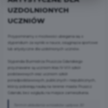
UZDOLNIONYCH
UCZNIÓW
Przypominamy o możliwości ubiegania się o
stypendium za wyniki w nauce, osiągnięcia sportowe
lub artystyczne dla uzdolnionych uczniów.
Stypendia Burmistrza Pruszcza Gdańskiego
przyznawane są uczniom klas IV-VIII szkół
podstawowych oraz uczniom szkół
ponadpodstawowych, publicznych i niepublicznych,
którzy pobierają naukę na terenie miasta Pruszcz
Gdański, bez względu na miejsce zamieszkania.
Termin składania wniosków upływa 30