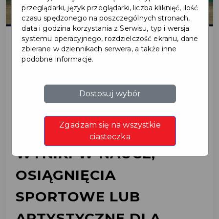
przeglądarki, język przeglądarki, liczba kliknięć, ilość
czasu spędzonego na poszczególnych stronach,
data i godzina korzystania z Serwisu, typ i wersja
systemu operacyjnego, rozdzielczość ekranu, dane
zbierane w dziennikach serwera, a także inne
2025-06-11
podobne informacje.
STYPENDIA
Dostosuj wybór
BURMISTRZA PRUSZCZA
Zgadzam się na wszystkie
GDAŃSKIEGO ZA
ciasteczka
WYNIKI W NAUCE,
OSIĄGNIĘCIA
SPORTOWE LUB
ARTYSTYCZNE DLA