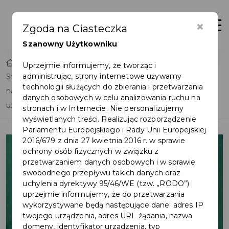
×
Otwór
Zgoda na Ciasteczka
Szanowny Użytkowniku
Home
Lista aktualności
Uprzejmie informujemy, że tworząc i
administrując, strony internetowe używamy
Stypendia Burmistrza Pruszcza Gdańskiego za wyniki w
technologii służących do zbierania i przetwarzania
nauce, osiągnięcia sportowe lub artystyczne dla
danych osobowych w celu analizowania ruchu na
uzdolnionych uczniów
stronach i w Internecie. Nie personalizujemy
wyświetlanych treści. Realizując rozporządzenie
Parlamentu Europejskiego i Rady Unii Europejskiej
2016/679 z dnia 27 kwietnia 2016 r. w sprawie
ochrony osób fizycznych w związku z
przetwarzaniem danych osobowych i w sprawie
swobodnego przepływu takich danych oraz
uchylenia dyrektywy 95/46/WE (tzw. „RODO”)
uprzejmie informujemy, że do przetwarzania
wykorzystywane będą następujące dane: adres IP
twojego urządzenia, adres URL żądania, nazwa
domeny, identyfikator urządzenia, typ