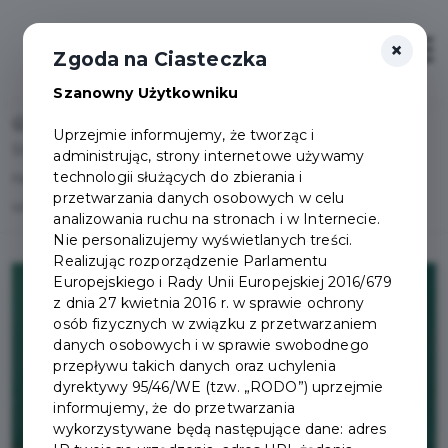
×
Otwór
Zgoda na Ciasteczka
Szanowny Użytkowniku
Home
Lista aktualności
Uprzejmie informujemy, że tworząc i
Stypendia Burmistrza Pruszcza Gdańskiego za wyniki w
administrując, strony internetowe używamy
technologii służących do zbierania i
nauce, osiągnięcia sportowe lub artystyczne dla
przetwarzania danych osobowych w celu
uzdolnionych uczniów
analizowania ruchu na stronach i w Internecie.
Nie personalizujemy wyświetlanych treści.
Realizując rozporządzenie Parlamentu
Europejskiego i Rady Unii Europejskiej 2016/679
z dnia 27 kwietnia 2016 r. w sprawie ochrony
osób fizycznych w związku z przetwarzaniem
danych osobowych i w sprawie swobodnego
przepływu takich danych oraz uchylenia
dyrektywy 95/46/WE (tzw. „RODO”) uprzejmie
informujemy, że do przetwarzania
wykorzystywane będą następujące dane: adres