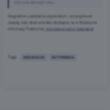
czerwca danego roku.
Regulamin udzielania stypendium, szczegółowe
zasady oraz druk wniosku dostępne są w Biuletynie
informacji Publicznej:
www.bip.pruszcz-gdanski.pl
Tagi:
#EDUKACJA
#STYPENDIA