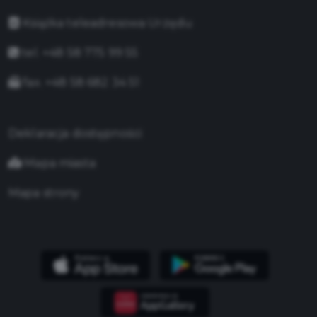
Książka teleadresowa Urzędu
tel. +48 58 775 99 55
fax. +48 58 682 34 51
Deklaracja dostępności
Mapa miasta
Mapa strony