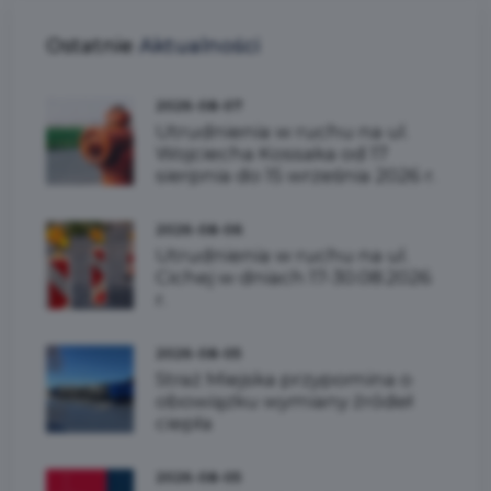
Ostatnie
Aktualności
2026-08-07
Utrudnienia w ruchu na ul.
Wojciecha Kossaka od 17
sierpnia do 15 września 2026 r.
2026-08-06
Utrudnienia w ruchu na ul.
Cichej w dniach 17-30.08.2026
r.
2026-08-05
Straż Miejska przypomina o
obowiązku wymiany źródeł
ciepła
2026-08-05