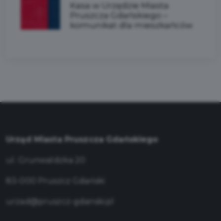
Kasa w Urzędzie Miasta
Pruszcza Gdańskiego –
komunikat dla mieszkańców
Urząd Miasta Pruszcza Gdańskiego
ul. Grunwaldzka 20
83-000 Pruszcz Gdański
urzad@pruszcz-gdanski.pl