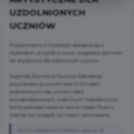
UZDOLNIONYCH
UCZNIÓW
Przypominamy o możliwości ubiegania się o
stypendium za wyniki w nauce, osiągnięcia sportowe
lub artystyczne dla uzdolnionych uczniów.
Stypendia Burmistrza Pruszcza Gdańskiego
przyznawane są uczniom klas IV-VIII szkół
podstawowych oraz uczniom szkół
ponadpodstawowych, publicznych i niepublicznych,
którzy pobierają naukę na terenie miasta Pruszcz
Gdański, bez względu na miejsce zamieszkania.
Termin składania wniosków upływa 30