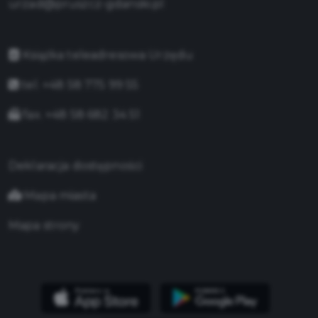
urzad@pruszcz-gdanski.pl
Książka teleadresowa Urzędu
tel. +48 58 775 99 55
fax. +48 58 682 34 51
Deklaracja dostępności
Mapa miasta
Mapa strony