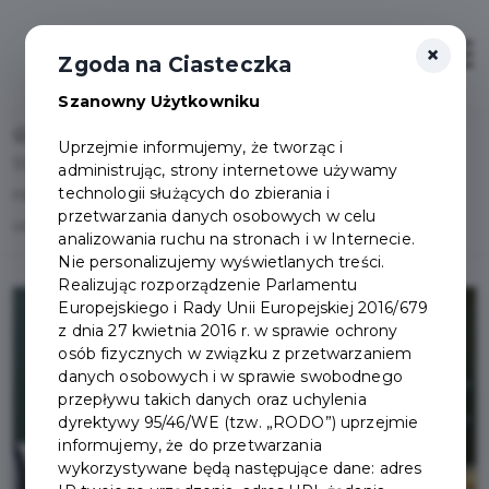
×
Otwór
Zgoda na Ciasteczka
Szanowny Użytkowniku
Home
Lista aktualności
Uprzejmie informujemy, że tworząc i
Stypendia Burmistrza Pruszcza Gdańskiego za wyniki w
administrując, strony internetowe używamy
technologii służących do zbierania i
nauce, osiągnięcia sportowe lub artystyczne dla
przetwarzania danych osobowych w celu
uzdolnionych uczniów
analizowania ruchu na stronach i w Internecie.
Nie personalizujemy wyświetlanych treści.
Realizując rozporządzenie Parlamentu
Europejskiego i Rady Unii Europejskiej 2016/679
z dnia 27 kwietnia 2016 r. w sprawie ochrony
osób fizycznych w związku z przetwarzaniem
danych osobowych i w sprawie swobodnego
przepływu takich danych oraz uchylenia
dyrektywy 95/46/WE (tzw. „RODO”) uprzejmie
informujemy, że do przetwarzania
wykorzystywane będą następujące dane: adres