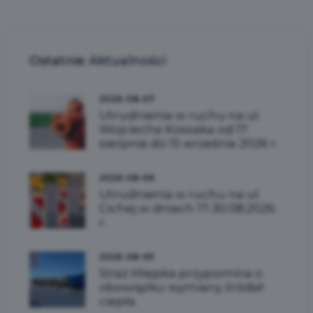
Ostatnie
Aktualności
2026-08-07
Utrudnienia w ruchu na ul.
Wojciecha Kossaka od 17
sierpnia do 15 września 2026 r.
2026-08-06
Utrudnienia w ruchu na ul.
Cichej w dniach 17-30.08.2026
r.
2026-08-05
Straż Miejska przypomina o
obowiązku wymiany źródeł
ciepła