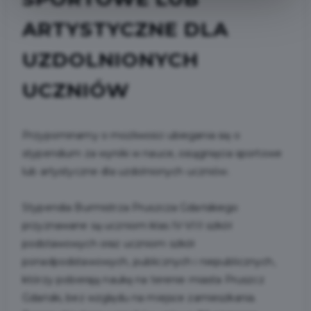
ARTYSTYCZNE DLA
UZDOLNIONYCH
UCZNIÓW
Przypominamy o możliwości ubiegania się o
stypendium za wyniki w nauce, osiągnięcia sportowe
lub artystyczne dla uzdolnionych uczniów.
Stypendia Burmistrza Pruszcza Gdańskiego
przyznawane są uczniom klas IV-VIII szkół
podstawowych oraz uczniom szkół
ponadpodstawowych, publicznych i niepublicznych,
którzy pobierają naukę na terenie miasta Pruszcz
Gdański, bez względu na miejsce zamieszkania.