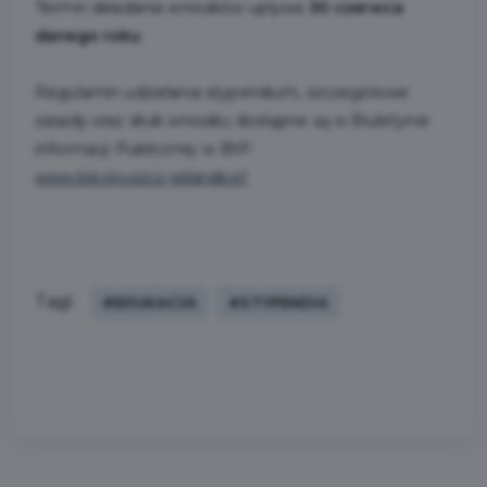
Termin składania wniosków upływa
30 czerwca
danego roku
.
Regulamin udzielania stypendium, szczegółowe
zasady oraz druk wniosku dostępne są w Biuletynie
informacji Publicznej: w BIP:
www.bip.pruszcz-gdanski.pl
Tagi:
#EDUKACJA
#STYPENDIA