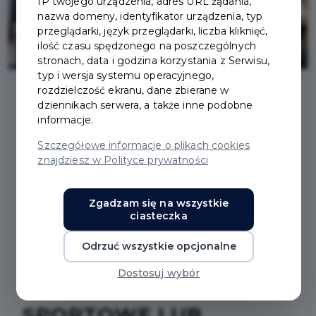
IP twojego urządzenia, adres URL żądania,
nazwa domeny, identyfikator urządzenia, typ
przeglądarki, język przeglądarki, liczba kliknięć,
ilość czasu spędzonego na poszczególnych
stronach, data i godzina korzystania z Serwisu,
typ i wersja systemu operacyjnego,
rozdzielczość ekranu, dane zbierane w
dziennikach serwera, a także inne podobne
2023-06-02
informacje.
Szczegółowe informacje o plikach cookies
STYPENDIA
znajdziesz w Polityce prywatności
BURMISTRZA PRUSZCZA
Zgadzam się na wszystkie
ciasteczka
GDAŃSKIEGO ZA
Odrzuć wszystkie opcjonalne
WYNIKI W NAUCE,
Dostosuj wybór
OSIĄGNIĘCIA
SPORTOWE LUB