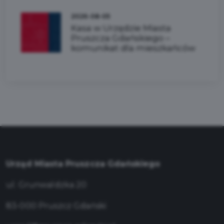
2026-08-05
Kasa w Urzędzie Miasta
Pruszcza Gdańskiego –
komunikat dla mieszkańców
Urząd Miasta Pruszcza Gdańskiego
ul. Grunwaldzka 20
83-000 Pruszcz Gdański