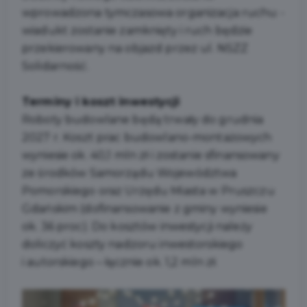
wprowadzona tymczasowa organizacja ruchu -
wiadukt zostanie zamknięty i ruch będzie
przekierowany na objazd przez ul. NSZZ
Solidarność.
Terminy i koszt inwestycji
Roboty budowlane będą trwały do grudnia
2027 r. Koszt prac budowlano-montażowych
wyniesie ok. 40,1 mln zł i zostanie sfinansowany
ze środków Samorządu Województwa
Pomorskiego oraz Urzędu Miasta w Pruszczu
Gdańskim (dofinansowanie z gminy wyniesie
ok. 36 proc). Do kosztów inwestycji należy
doliczyć koszty nadzoru inwestorskiego
i autorskiego – łącznie ok. 1,2 mln zł.