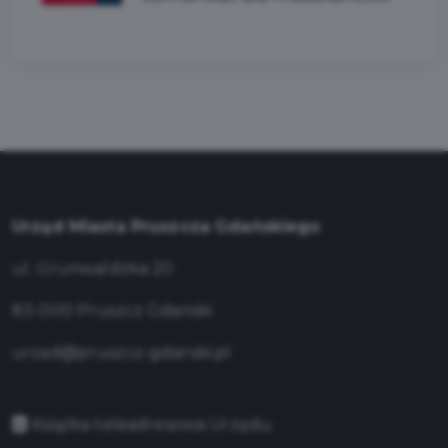
Urząd Miasta Pruszcza Gdańskiego
ul. Grunwaldzka 20
83-000 Pruszcz Gdański
urzad@pruszcz-gdanski.pl
Książka teleadresowa Urzędu