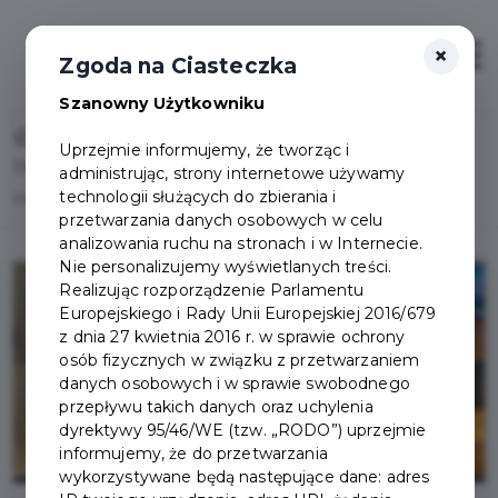
×
Otwór
Zgoda na Ciasteczka
Szanowny Użytkowniku
Home
Lista aktualności
Uprzejmie informujemy, że tworząc i
Start przebudowy ulicy Chopina - podpisanie umowy na
administrując, strony internetowe używamy
technologii służących do zbierania i
nowy wiadukt w Pruszczu Gdańskim
przetwarzania danych osobowych w celu
analizowania ruchu na stronach i w Internecie.
Nie personalizujemy wyświetlanych treści.
Realizując rozporządzenie Parlamentu
Europejskiego i Rady Unii Europejskiej 2016/679
z dnia 27 kwietnia 2016 r. w sprawie ochrony
osób fizycznych w związku z przetwarzaniem
danych osobowych i w sprawie swobodnego
przepływu takich danych oraz uchylenia
dyrektywy 95/46/WE (tzw. „RODO”) uprzejmie
informujemy, że do przetwarzania
wykorzystywane będą następujące dane: adres