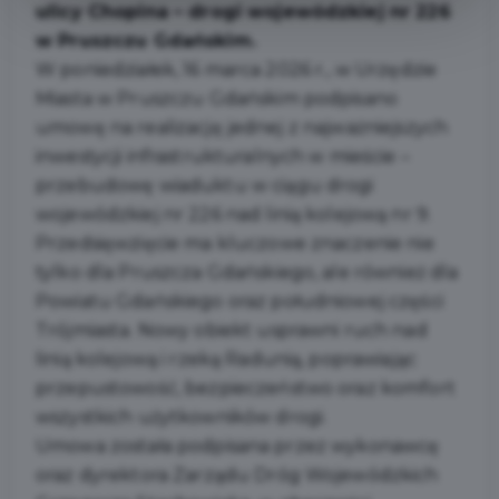
ulicy Chopina – drogi wojewódzkiej nr 226
w Pruszczu Gdańskim.
W poniedziałek, 16 marca 2026 r., w Urzędzie
Miasta w Pruszczu Gdańskim podpisano
umowę na realizację jednej z najważniejszych
inwestycji infrastrukturalnych w mieście –
przebudowę wiaduktu w ciągu drogi
wojewódzkiej nr 226 nad linią kolejową nr 9.
Przedsięwzięcie ma kluczowe znaczenie nie
tylko dla Pruszcza Gdańskiego, ale również dla
Powiatu Gdańskiego oraz południowej części
Trójmiasta. Nowy obiekt usprawni ruch nad
linią kolejową i rzeką Radunią, poprawiając
przepustowość, bezpieczeństwo oraz komfort
wszystkich użytkowników drogi.
Umowa została podpisana przez wykonawcę
oraz dyrektora Zarządu Dróg Wojewódzkich