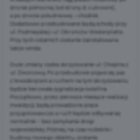
stronie północnej (od strony d. cukrowni),
a po stronie południowej – chodnik.
Dodatkowo przebudowane będą schody przy
ul. Podmiejskiej i ul. Obrońców Westerplatte.
Przy tych ostatnich zostanie zainstalowana
także winda.
Duże zmiany czeka skrzyżowanie ul. Chopina z
ul. Dworcową. Po przebudowie pojawi się pas
z lewoskrętem a ruchem na tym skrzyżowaniu
będzie kierowała sygnalizacja świetlna.
Początkowo, przez pierwsze miesiące realizacji
inwestycji, będą prowadzone prace
przygotowawcze a ruch będzie odbywał się
normalnie − bez zamykania drogi
wojewódzkiej. Później, na czas rozbiórki i
budowy nowego obiektu, zostanie