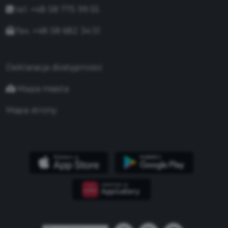
tel. +48 58 775 99 55
fax. +48 58 682 34 51
Deklaracja dostępności
Mapa miasta
Mapa strony