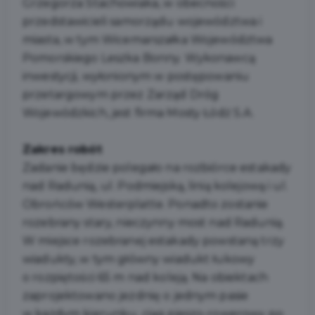
Grzegorza Stachowiaka, w obecności
przedstawicieli samorządu województwa i
miasta, w tym Wicemarszałka Województwa
Pomorskiego Leszka Bonny. Wykonawcą
inwestycji, wyłonionym w postępowaniu
przetargowym przez Zarząd Dróg
Wojewódzkich, jest firma Mosty Łódź S.A.
Zakres robót
Zadanie będzie polegało na rozbiórce estakady
nad Radunią, ul. Podmiejską, linią kolejową i ul.
Obrońców Westerplatte. Ponadto zostanie
rozebrany stary, nieczynny most nad Radunią.
W miejsce rozebranej estakady powstaną trzy
wiadukty, w tym główny wiadukt łukowy
o rozpiętości 65 m nad koleją. Na obiektach
zaprojektowano jezdnię o jednym pasie
w każdym kierunku, ciąg pieszo-rowerowy po