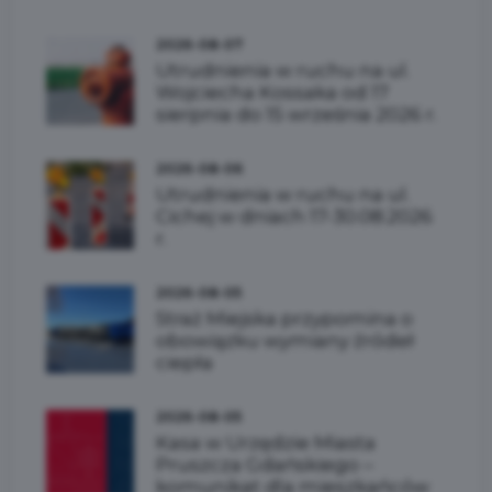
2026-08-07
Utrudnienia w ruchu na ul.
Wojciecha Kossaka od 17
sierpnia do 15 września 2026 r.
2026-08-06
Utrudnienia w ruchu na ul.
Cichej w dniach 17-30.08.2026
r.
2026-08-05
Straż Miejska przypomina o
obowiązku wymiany źródeł
ciepła
2026-08-05
Kasa w Urzędzie Miasta
Pruszcza Gdańskiego –
komunikat dla mieszkańców