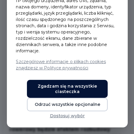
IP twojego urządzenia, adres URL żądania,
nazwa domeny, identyfikator urządzenia, typ
przeglądarki, język przeglądarki, liczba kliknięć,
2026-03-16
ilość czasu spędzonego na poszczególnych
stronach, data i godzina korzystania z Serwisu,
START PRZEBUDOWY
typ i wersja systemu operacyjnego,
rozdzielczość ekranu, dane zbierane w
dziennikach serwera, a także inne podobne
ULICY CHOPINA -
informacje.
PODPISANIE UMOWY
Szczegółowe informacje o plikach cookies
znajdziesz w Polityce prywatności
NA NOWY WIADUKT W
PRUSZCZU GDAŃSKIM
Zgadzam się na wszystkie
ciasteczka
Odrzuć wszystkie opcjonalne
Nowy obiekt mostowy przez linię kolejową
i drogi, rozbudowane skrzyżowanie
Dostosuj wybór
z ul. Dworcową, chodnik i ciąg pieszo-
rowerowy będzie efektem rozbudowy