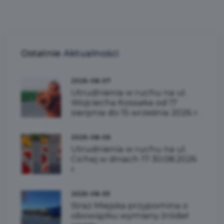
Ostatnie
Aktualności
2026-08-07
Utrudnienia w ruchu na ul.
Wojciecha Kossaka od 17
sierpnia do 15 września 2026 r.
2026-08-06
Utrudnienia w ruchu na ul.
Cichej w dniach 17-30.08.2026
r.
2026-08-05
Straż Miejska przypomina o
obowiązku wymiany źródeł