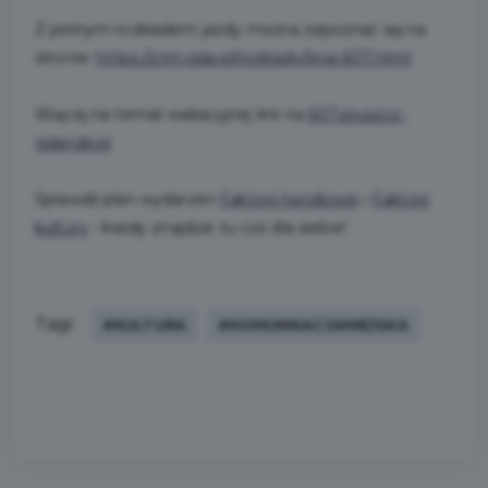
Z pełnym rozkładem jazdy można zapoznać się na
stronie:
https://ztm.gda.pl/rozklady/linia-607.html
Więcej na temat wakacyjnej linii na
607.pruszcz-
gdanski.pl
Sprawdź plan wydarzeń
Faktorii handlowej
i
Faktorii
kultury
- każdy znajdzie tu coś dla siebie!
Tagi:
#KULTURA
#KOMUNIKACJAMIEJSKA