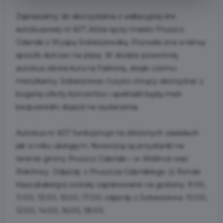
Zapraszamy do skorzystania z wakacyjnej linii
autobusowej nr 607, która łączy miasto Pruszcz
Gdański z Wyspą Sobieszewską. Pozwala ona w łatwy
sposób dotrzeć na plażę. W drodze powrotnej
autobus obiera kurs na Faktorię, dzięki czemu
mieszkańcy Sobieszewa i turyści chcący skorzystać z
bogatej oferty koncertów i spektakli będą mieli
bezpośredni dojazd na wydarzenia.
Autobus nr 607 funkcjonuje na zbliżonych zasadach
jak w roku ubiegłym. Nowością są przystanki na
terenie gminy Pruszcz Gdański – w Wiślince oraz
Rokitnicy. Odjazdy z Pruszcza Gdańskiego (z Ronda
Kaszubskiego) zostały zaplanowane na godziny: 9:00,
11:00, 13:00, 15:00, 17:00; odjazdy z Sobieszewa: 10:00,
12:00, 14:00, 16:00, 18:00.