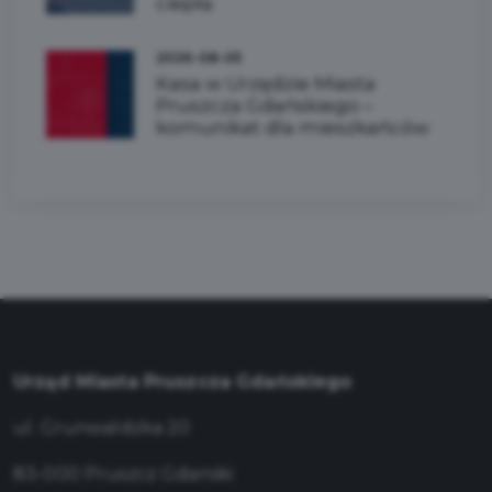
ciepła
2026-08-05
Kasa w Urzędzie Miasta
Pruszcza Gdańskiego –
komunikat dla mieszkańców
Urząd Miasta Pruszcza Gdańskiego
ul. Grunwaldzka 20
83-000 Pruszcz Gdański