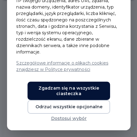
IP twojego urządzenia, adres URL żądania,
nazwa domeny, identyfikator urządzenia, typ
przeglądarki, język przeglądarki, liczba kliknięć,
2021-06-24
ilość czasu spędzonego na poszczególnych
stronach, data i godzina korzystania z Serwisu,
typ i wersja systemu operacyjnego,
RUSZAMY W DROGĘ
rozdzielczość ekranu, dane zbierane w
dziennikach serwera, a także inne podobne
WAKACYJNĄ 607
informacje.
Szczegółowe informacje o plikach cookies
znajdziesz w Polityce prywatności
Zgadzam się na wszystkie
ciasteczka
Odrzuć wszystkie opcjonalne
Dostosuj wybór