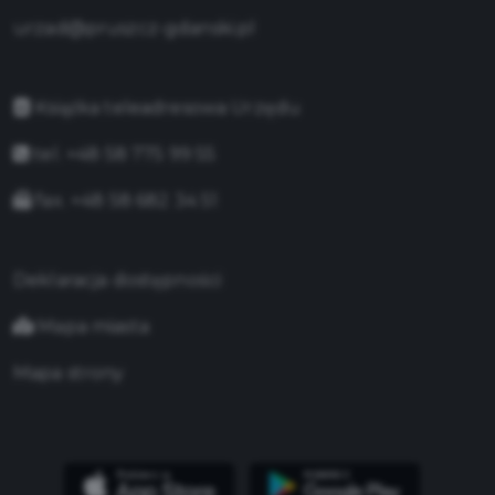
urzad@pruszcz-gdanski.pl
Książka teleadresowa Urzędu
tel. +48 58 775 99 55
fax. +48 58 682 34 51
Deklaracja dostępności
Mapa miasta
Mapa strony