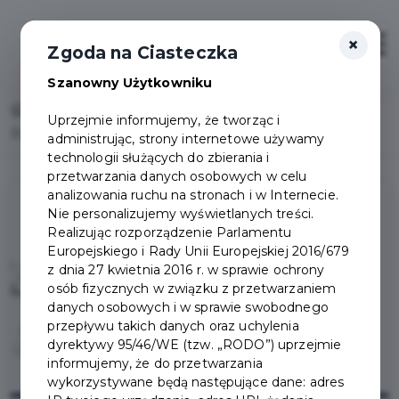
×
Otwór
Zgoda na Ciasteczka
Szanowny Użytkowniku
Home
Lista aktualności
Uprzejmie informujemy, że tworząc i
Ruszamy w drogę wakacyjną 607
administrując, strony internetowe używamy
technologii służących do zbierania i
przetwarzania danych osobowych w celu
analizowania ruchu na stronach i w Internecie.
Nie personalizujemy wyświetlanych treści.
Realizując rozporządzenie Parlamentu
Europejskiego i Rady Unii Europejskiej 2016/679
z dnia 27 kwietnia 2016 r. w sprawie ochrony
osób fizycznych w związku z przetwarzaniem
danych osobowych i w sprawie swobodnego
przepływu takich danych oraz uchylenia
dyrektywy 95/46/WE (tzw. „RODO”) uprzejmie
informujemy, że do przetwarzania
wykorzystywane będą następujące dane: adres