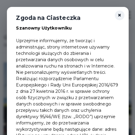
×
Otwór
Zgoda na Ciasteczka
Szanowny Użytkowniku
Home
Lista aktualności
Uprzejmie informujemy, że tworząc i
Rekordowe wakacje z MEVO
administrując, strony internetowe używamy
technologii służących do zbierania i
przetwarzania danych osobowych w celu
analizowania ruchu na stronach i w Internecie.
Nie personalizujemy wyświetlanych treści.
Realizując rozporządzenie Parlamentu
Europejskiego i Rady Unii Europejskiej 2016/679
z dnia 27 kwietnia 2016 r. w sprawie ochrony
osób fizycznych w związku z przetwarzaniem
danych osobowych i w sprawie swobodnego
przepływu takich danych oraz uchylenia
dyrektywy 95/46/WE (tzw. „RODO”) uprzejmie
informujemy, że do przetwarzania
wykorzystywane będą następujące dane: adres