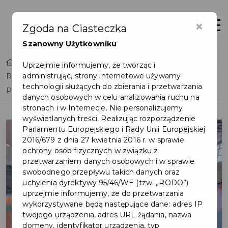
×
Otwór
Zgoda na Ciasteczka
Szanowny Użytkowniku
Home
Lista aktualności
Uprzejmie informujemy, że tworząc i
administrując, strony internetowe używamy
Radość, ruch i rywalizacja – Olimpiada Sportowa
technologii służących do zbierania i przetwarzania
Przedszkolaka
danych osobowych w celu analizowania ruchu na
stronach i w Internecie. Nie personalizujemy
wyświetlanych treści. Realizując rozporządzenie
Parlamentu Europejskiego i Rady Unii Europejskiej
2016/679 z dnia 27 kwietnia 2016 r. w sprawie
ochrony osób fizycznych w związku z
przetwarzaniem danych osobowych i w sprawie
swobodnego przepływu takich danych oraz
uchylenia dyrektywy 95/46/WE (tzw. „RODO”)
uprzejmie informujemy, że do przetwarzania
wykorzystywane będą następujące dane: adres IP
twojego urządzenia, adres URL żądania, nazwa
domeny, identyfikator urządzenia, typ