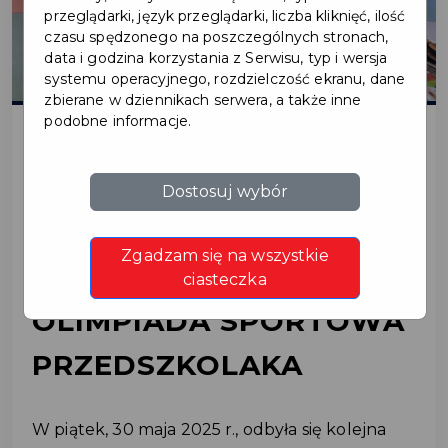
przeglądarki, język przeglądarki, liczba kliknięć, ilość
czasu spędzonego na poszczególnych stronach,
data i godzina korzystania z Serwisu, typ i wersja
systemu operacyjnego, rozdzielczość ekranu, dane
zbierane w dziennikach serwera, a także inne
podobne informacje.
2025-06-06
Dostosuj wybór
RADOŚĆ, RUCH I
Zgadzam się na wszystkie
RYWALIZACJA –
ciasteczka
OLIMPIADA SPORTOWA
PRZEDSZKOLAKA
W piątek, 30 maja 2025 r., odbyła się kolejna