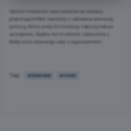
Oprócz możliwości zaszczepienia się strażacy
proponują krótkie warsztaty z udzielania pierwszej
pomocy, które umilą 15-minutowy odpoczynek po
szczepieniu. Będzie też możliwość zobaczenia z
bliska wozu bojowego wraz z wyposażeniem.
Tagi:
#ZDROWIE
#COVID