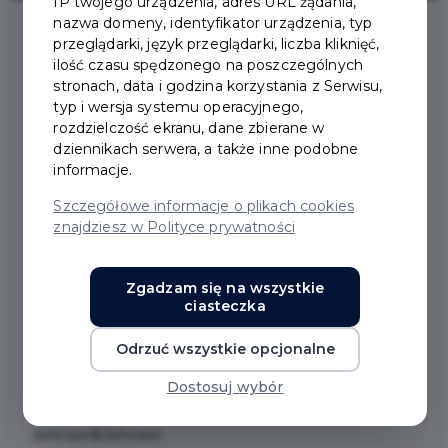
IP twojego urządzenia, adres URL żądania,
nazwa domeny, identyfikator urządzenia, typ
przeglądarki, język przeglądarki, liczba kliknięć,
2021-09-02
ilość czasu spędzonego na poszczególnych
stronach, data i godzina korzystania z Serwisu,
typ i wersja systemu operacyjnego,
PUNKT SZCZEPIEŃ W
rozdzielczość ekranu, dane zbierane w
dziennikach serwera, a także inne podobne
OCHOTNICZEJ STRAŻY
informacje.
Szczegółowe informacje o plikach cookies
POŻARNEJ
znajdziesz w Polityce prywatności
W imieniu Ochotniczej Straży Pożarnej w Pruszczu
Zgadzam się na wszystkie
Gdańskim zapraszamy chętnych do punktu szczepień
ciasteczka
w najbliższy piątek, 03.09.2021 od godziny 16:00 w
Odrzuć wszystkie opcjonalne
budynku remizy, która znajduje się przy ul. Chopina 32.
Personel medyczny oferuje szczepienie dla osób
Dostosuj wybór
dorosłych jednodawkową szczepionką firmy
Johnson&Johnson.