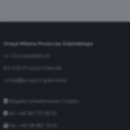
Urząd Miasta Pruszcza Gdańskiego
ul. Grunwaldzka 20
83-000 Pruszcz Gdański
urzad@pruszcz-gdanski.pl
Książka teleadresowa Urzędu
tel. +48 58 775 99 55
fax. +48 58 682 34 51