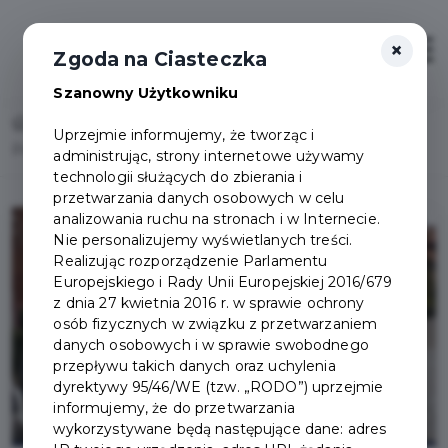
×
Otwór
Zgoda na Ciasteczka
Szanowny Użytkowniku
Home
Uprzejmie informujemy, że tworząc i
Punkt Szczepień w Ochotniczej Straży Pożarnej
administrując, strony internetowe używamy
technologii służących do zbierania i
przetwarzania danych osobowych w celu
analizowania ruchu na stronach i w Internecie.
Nie personalizujemy wyświetlanych treści.
Realizując rozporządzenie Parlamentu
Europejskiego i Rady Unii Europejskiej 2016/679
z dnia 27 kwietnia 2016 r. w sprawie ochrony
osób fizycznych w związku z przetwarzaniem
danych osobowych i w sprawie swobodnego
przepływu takich danych oraz uchylenia
dyrektywy 95/46/WE (tzw. „RODO”) uprzejmie
informujemy, że do przetwarzania
wykorzystywane będą następujące dane: adres