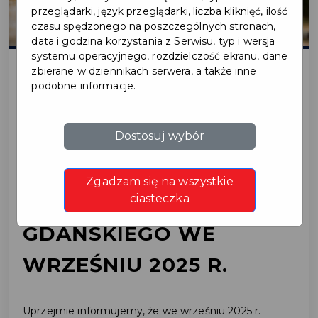
przeglądarki, język przeglądarki, liczba kliknięć, ilość
czasu spędzonego na poszczególnych stronach,
data i godzina korzystania z Serwisu, typ i wersja
systemu operacyjnego, rozdzielczość ekranu, dane
zbierane w dziennikach serwera, a także inne
podobne informacje.
2025-08-25
PRZYJMOWANIE
Dostosuj wybór
INTERESANTÓW PRZEZ
Zgadzam się na wszystkie
BURMISTRZA PRUSZCZA
ciasteczka
GDAŃSKIEGO WE
WRZEŚNIU 2025 R.
Uprzejmie informujemy, że we wrześniu 2025 r.