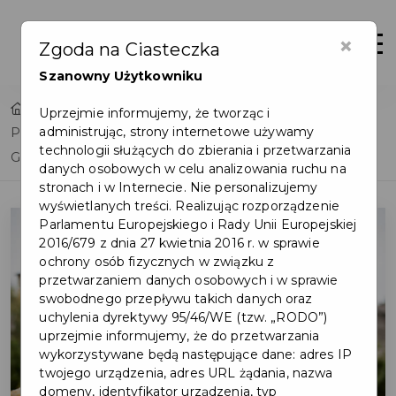
×
Otwór
Zgoda na Ciasteczka
Szanowny Użytkowniku
Home
Uprzejmie informujemy, że tworząc i
administrując, strony internetowe używamy
Przyjmowanie interesantów przez Burmistrza Pruszcza
technologii służących do zbierania i przetwarzania
Gdańskiego
danych osobowych w celu analizowania ruchu na
stronach i w Internecie. Nie personalizujemy
wyświetlanych treści. Realizując rozporządzenie
Parlamentu Europejskiego i Rady Unii Europejskiej
2016/679 z dnia 27 kwietnia 2016 r. w sprawie
ochrony osób fizycznych w związku z
przetwarzaniem danych osobowych i w sprawie
swobodnego przepływu takich danych oraz
uchylenia dyrektywy 95/46/WE (tzw. „RODO”)
uprzejmie informujemy, że do przetwarzania
wykorzystywane będą następujące dane: adres IP
twojego urządzenia, adres URL żądania, nazwa
domeny, identyfikator urządzenia, typ