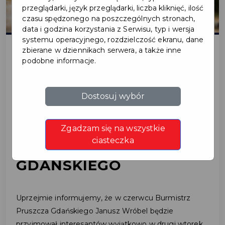
przeglądarki, język przeglądarki, liczba kliknięć, ilość
czasu spędzonego na poszczególnych stronach,
data i godzina korzystania z Serwisu, typ i wersja
systemu operacyjnego, rozdzielczość ekranu, dane
zbierane w dziennikach serwera, a także inne
podobne informacje.
2021-05-20
PRZYJMOWANIE
Dostosuj wybór
INTERESANTÓW PRZEZ
Zgadzam się na wszystkie
BURMISTRZA PRUSZCZA
ciasteczka
GDAŃSKIEGO
Uprzejmie informujemy, że w czerwcu Burmistrz
Pruszcza Gdańskiego Janusz Wróbel będzie
przyjmował interesantów wyjątkowo w drugi wtorek