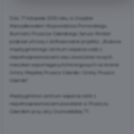
Dziś, 17 listopada 2025 roku, w Urzędzie
Marszałkowskim Województwa Pomorskiego,
Burmistrz Pruszcza Gdańskiego Janusz Wróbel
podpisał umowę o dofinasowanie projektu: „Budowa
międzygminnego centrum wsparcia osób z
niepełnosprawnościami oraz utworzenie nowych
mieszkań wspomaganych/treningowych na terenie
Gminy Miejskiej Pruszcz Gdański i Gminy Pruszcz
Gdański”.
Międzygminne centrum wsparcia osób z
niepełnosprawnościami powstanie w Pruszczu
Gdańskim przy ulicy Grunwaldzkiej 71.