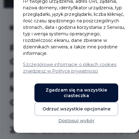
IP twojego urządzenia, adres URL żądania,
nazwa domeny, identyfikator urządzenia, typ
przeglądarki, język przeglądarki, liczba kliknięć,
ilość czasu spędzonego na poszczególnych
stronach, data i godzina korzystania z Serwisu,
2025-11-17
typ i wersja systemu operacyjnego,
rozdzielczość ekranu, dane zbierane w
PRZY ULICY
dziennikach serwera, a także inne podobne
informacje.
GRUNWALDZKIEJ 71
Szczegółowe informacje o plikach cookies
znajdziesz w Polityce prywatności
POWSTANIE
MIĘDZYGMINNE
Zgadzam się na wszystkie
ciasteczka
CENTRUM WSPARCIA
Odrzuć wszystkie opcjonalne
OSÓB
Dostosuj wybór
Z NIEPEŁNOSPRAWNOŚCI