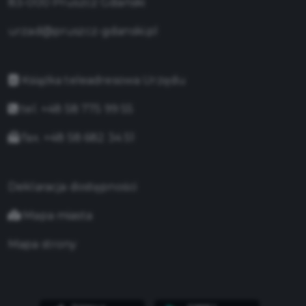
83-000 Pruszcz Gdański
urzad@pruszcz-gdanski.pl
Książka teleadresowa Urzędu
tel. +48 58 775 99 55
fax. +48 58 682 34 51
Deklaracja dostępności
Mapa miasta
Mapa strony