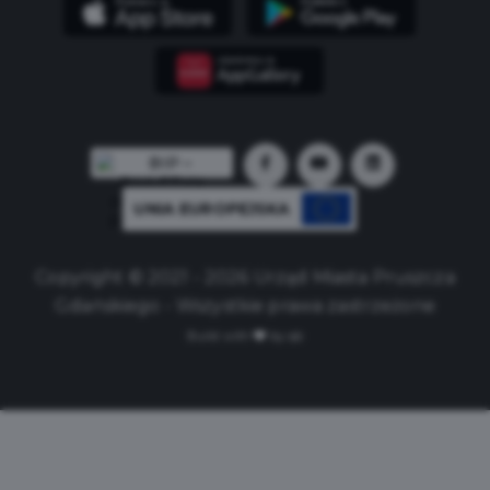
UNIA EUROPEJSKA
Copyright © 2021 - 2026 Urząd Miasta Pruszcza
Gdańskiego - Wszystkie prawa zastrzeżone
Build with
by qb