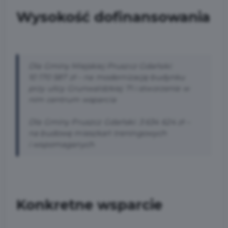
Wysokość dofinansowania
Dla Gminy Miejskiej Pruszcz Gdański:
10 170 587 zł – na modernizację budynku
przy ulicy Grunwaldzkiej 71 i stworzenie w
nim centrum wsparcia
Dla Gminy Pruszcz Gdański: 3 634 624 zł –
na budowę mieszkań treningowych
i wspomaganych
Konkretne wsparcie