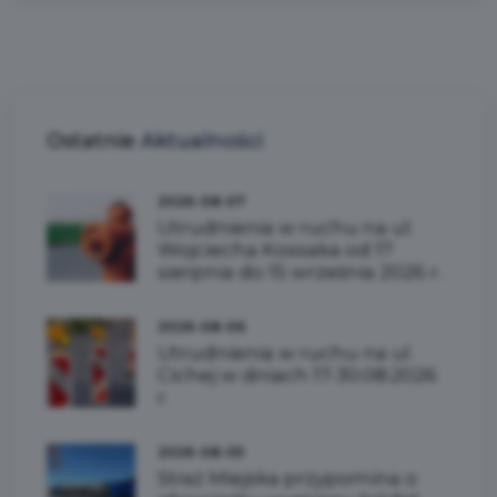
Ostatnie
Aktualności
2026-08-07
Utrudnienia w ruchu na ul.
Wojciecha Kossaka od 17
sierpnia do 15 września 2026 r.
2026-08-06
Utrudnienia w ruchu na ul.
Cichej w dniach 17-30.08.2026
r.
2026-08-05
Straż Miejska przypomina o