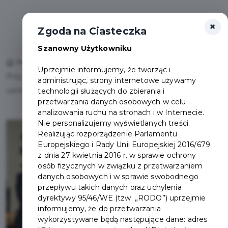
×
Otwór
Zgoda na Ciasteczka
Szanowny Użytkowniku
Home
Lista aktualności
Uprzejmie informujemy, że tworząc i
Przy ulicy Grunwaldzkiej 71 powstanie międzygminne
administrując, strony internetowe używamy
centrum wsparcia osób z niepełnosprawnościami
technologii służących do zbierania i
przetwarzania danych osobowych w celu
analizowania ruchu na stronach i w Internecie.
Nie personalizujemy wyświetlanych treści.
Realizując rozporządzenie Parlamentu
Europejskiego i Rady Unii Europejskiej 2016/679
z dnia 27 kwietnia 2016 r. w sprawie ochrony
osób fizycznych w związku z przetwarzaniem
danych osobowych i w sprawie swobodnego
przepływu takich danych oraz uchylenia
dyrektywy 95/46/WE (tzw. „RODO”) uprzejmie
informujemy, że do przetwarzania
wykorzystywane będą następujące dane: adres