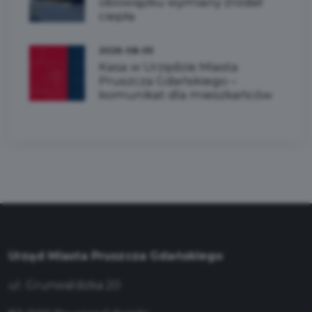
obowiązku wymiany źródeł
ciepła
2026-08-05
Kasa w Urzędzie Miasta
Pruszcza Gdańskiego –
komunikat dla mieszkańców
Urząd Miasta Pruszcza Gdańskiego
ul. Grunwaldzka 20