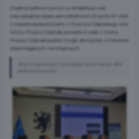
Dzięki projektowi pomoc w rehabilitacji oraz
indywidualnej terapii samodzielności otrzyma 40 osób
z
niepełnosprawnościami z Pruszcza Gdańskiego oraz
Gminy Pruszcz Gdański, ponadto 6 osób z Gminy
Pruszcz Gdański będzie mogło skorzystać z mieszkań
wspomaganych i treningowych.
Warto zaznaczyć, że projekt otrzymał aż 95%
dofinansowania!