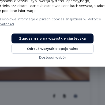
zystania z Serwisu, typ i wersja systemu operacyjnego,
dzielczość ekranu, dane zbierane w dziennikach serwera, a takż
e podobne informacje.
zegółowe informacje o plikach cookies znajdziesz w Polityce
watności
Zgadzam się na wszystkie ciasteczka
Odrzuć wszystkie opcjonalne
Dostosuj wybór