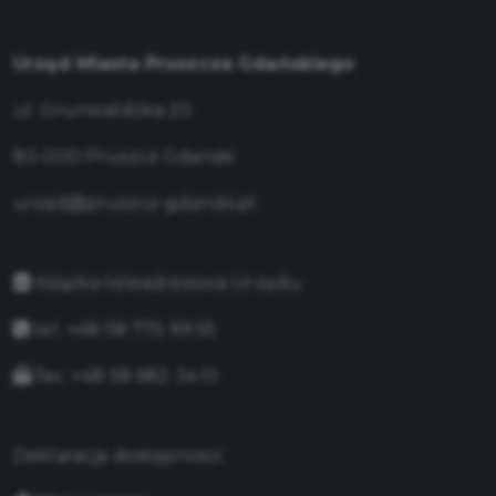
Urząd Miasta Pruszcza Gdańskiego
ul. Grunwaldzka 20
83-000 Pruszcz Gdański
urzad@pruszcz-gdanski.pl
Książka teleadresowa Urzędu
tel. +48 58 775 99 55
fax. +48 58 682 34 51
Deklaracja dostępności