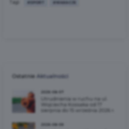
Tagi:
#SPORT
#WAKACJE
Ostatnie
Aktualności
2026-08-07
Utrudnienia w ruchu na ul.
Wojciecha Kossaka od 17
sierpnia do 15 września 2026 r.
2026-08-06