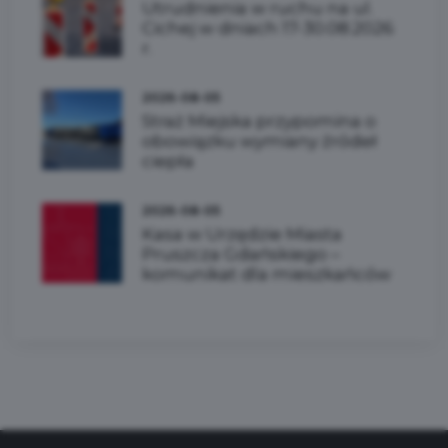
Utrudnienia w ruchu na ul.
Cichej w dniach 17-30.08.2026
r.
2026-08-05
Straż Miejska przypomina o
obowiązku wymiany źródeł
ciepła
2026-08-05
Kasa w Urzędzie Miasta
Pruszcza Gdańskiego –
komunikat dla mieszkańców