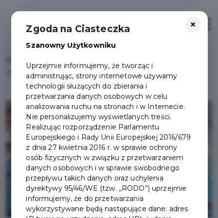
×
Otwór
Zgoda na Ciasteczka
Szanowny Użytkowniku
Home
Lista aktualności
Uprzejmie informujemy, że tworząc i
Pruszczańskie kryte pływalnie w okresie wakacyjnym
administrując, strony internetowe używamy
technologii służących do zbierania i
przetwarzania danych osobowych w celu
analizowania ruchu na stronach i w Internecie.
Nie personalizujemy wyświetlanych treści.
Realizując rozporządzenie Parlamentu
Europejskiego i Rady Unii Europejskiej 2016/679
z dnia 27 kwietnia 2016 r. w sprawie ochrony
osób fizycznych w związku z przetwarzaniem
danych osobowych i w sprawie swobodnego
przepływu takich danych oraz uchylenia
dyrektywy 95/46/WE (tzw. „RODO”) uprzejmie
informujemy, że do przetwarzania
wykorzystywane będą następujące dane: adres