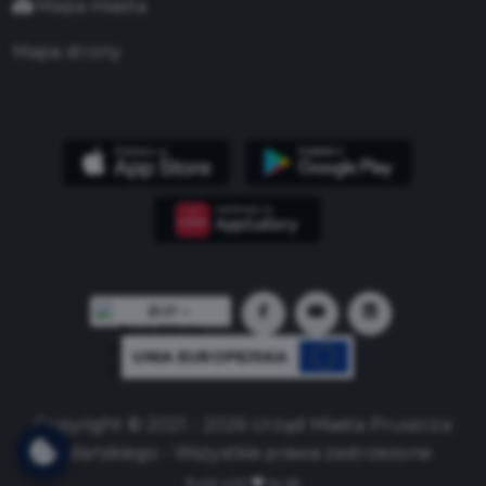
Mapa miasta
Mapa strony
UNIA EUROPEJSKA
Copyright © 2021 - 2026 Urząd Miasta Pruszcza
Gdańskiego - Wszystkie prawa zastrzeżone
Build with
by qb