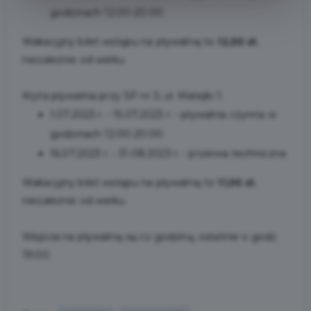
godzinach 12:00-20:00
Wakacyjny bilet wstępu na pływalnię to
12,00 zł
,
niezależnie od wieku.
Kryta pływalnia przy SP nr 3, ul. Matejki 1:
1.07.2023 r. - 15.07.2023 r. - pływalnia czynna w
godzinach 12:00-20:00
16.07.2023 r. - 31.08.2023 r. - przerwa techniczna
Wakacyjny bilet wstępu na pływalnię to
11,00 zł
,
niezależnie od wieku.
Wejścia na pływalnię są co godzinę, ostatnie o godz.
19:00.