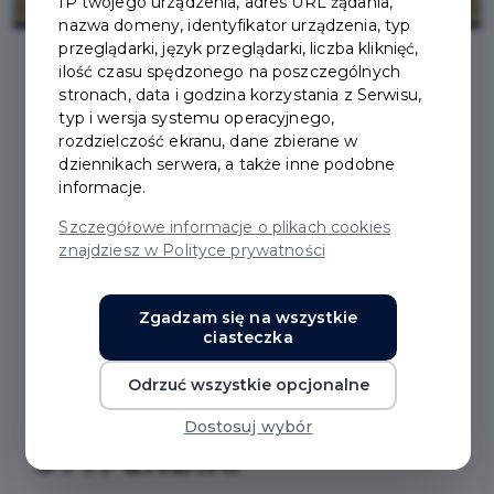
IP twojego urządzenia, adres URL żądania,
nazwa domeny, identyfikator urządzenia, typ
przeglądarki, język przeglądarki, liczba kliknięć,
ilość czasu spędzonego na poszczególnych
stronach, data i godzina korzystania z Serwisu,
2023-08-01
typ i wersja systemu operacyjnego,
rozdzielczość ekranu, dane zbierane w
PRUSZCZAŃSKI
dziennikach serwera, a także inne podobne
informacje.
PROGRAM WSPIERANIA
Szczegółowe informacje o plikach cookies
znajdziesz w Polityce prywatności
EDUKACJI
UZDOLNIONYCH DZIECI
Zgadzam się na wszystkie
ciasteczka
I MŁODZIEŻY –
Odrzuć wszystkie opcjonalne
PRZYZNANE ZOSTAŁY
Dostosuj wybór
STYPENDIA!