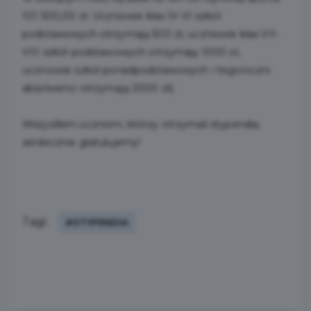
101 500,00 zł. Uczniowie klas IV-VI szkół
podstawowych otrzymają 500 zł, uczniowie klas VII-
VIII szkół podstawowych otrzymają 1000 zł,
uczniowie szkół ponadpodstawowych i tegoroczni
absolwenci otrzymają 2000 zł).
Wszystkim uczniom, którzy otrzymali stypendia,
serdecznie gratulujemy!
Tagi:
#STYPENDIA