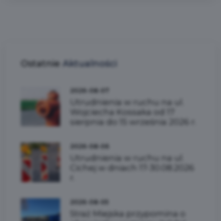
Ostatnie
Aktualności
2026-08-07
Utrudnienia w ruchu na ul.
Wojciecha Kossaka od 17
sierpnia do 15 września 2026 r.
2026-08-06
Utrudnienia w ruchu na ul.
Cichej w dniach 17-30.08.2026
r.
2026-08-05
Straż Miejska przypomina o