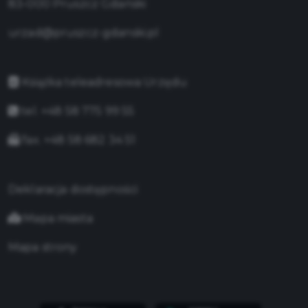
83-000 Pruszcz Gdański
urzad@pruszcz-gdanski.pl
Książka teleadresowa Urzędu
tel. +48 58 775 99 55
fax. +48 58 682 34 51
Deklaracja dostępności
Mapa miasta
Mapa strony