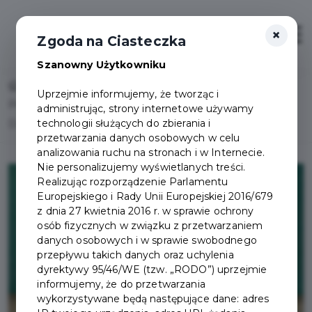
×
Otwór
Zgoda na Ciasteczka
Szanowny Użytkowniku
Home
Lista aktualności
Uprzejmie informujemy, że tworząc i
Pruszczański Program Wspierania Edukacji Uzdolnionych
administrując, strony internetowe używamy
technologii służących do zbierania i
Dzieci i Młodzieży – przyznane zostały stypendia!
przetwarzania danych osobowych w celu
analizowania ruchu na stronach i w Internecie.
Nie personalizujemy wyświetlanych treści.
Realizując rozporządzenie Parlamentu
Europejskiego i Rady Unii Europejskiej 2016/679
z dnia 27 kwietnia 2016 r. w sprawie ochrony
osób fizycznych w związku z przetwarzaniem
danych osobowych i w sprawie swobodnego
przepływu takich danych oraz uchylenia
dyrektywy 95/46/WE (tzw. „RODO”) uprzejmie
informujemy, że do przetwarzania
wykorzystywane będą następujące dane: adres