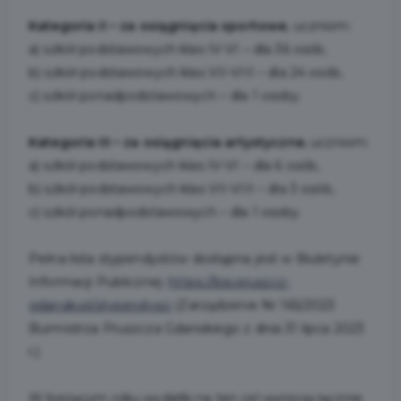
Kategoria II – za osiągnięcia sportowe
, uczniom:
a) szkół podstawowych klas IV-VI – dla 36 osób,
b) szkół podstawowych klas VII-VIII – dla 24 osób,
c) szkół ponadpodstawowych – dla 1 osoby.
Kategoria III – za osiągnięcia artystyczne
, uczniom:
a) szkół podstawowych klas IV-VI – dla 6 osób,
b) szkół podstawowych klas VII-VIII – dla 3 osób,
c) szkół ponadpodstawowych – dla 1 osoby.
Pełna lista stypendystów dostępna jest w Biuletynie
Informacji Publicznej:
https://bip.pruszcz-
gdanski.pl/stypendysci
(Zarządzenie Nr 165/2023
Burmistrza Pruszcza Gdańskiego z dnia 31 lipca 2023
r.)
W bieżącym roku wydatki na ten cel wyniosą łącznie