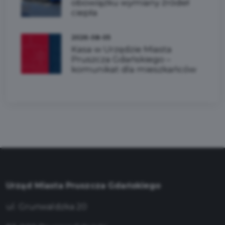
obowiązku wymiany źródeł
ciepła
2026-08-05
Kasa w Urzędzie Miasta
Pruszcza Gdańskiego –
komunikat dla mieszkańców
Urząd Miasta Pruszcza Gdańskiego
ul. Grunwaldzka 20