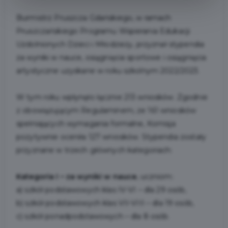
Burmistrz Pruszcza Gdańskiego, w ramach
Pruszczańskiego Programu Wspierania Edukacji
Uzdolnionych Dzieci i Młodzieży, przyznał stypendia
za wyniki w nauce, osiągnięcia sportowe i osiągnięcia
artystyczne uzyskane w roku szkolnym 2022/2023.
W tym roku wpłynęło łącznie 213 wniosków. Zgodnie
z obowiązującym Regulaminem, ze 161 wniosków
spełniających wymagania formalne, Komisja
pozytywnie oceniła 127 wniosków. Stypendia zostały
przyznane w trzech głównych kategoriach:
Kategoria I – za wyniki w nauce
, uczniom:
a) szkół podstawowych klas IV-VI – dla 29 osób,
b) szkół podstawowych klas VII-VIII – dla 19 osób,
c) szkół ponadpodstawowych – dla 8 osób.