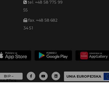
tel. +48 58 775 99
55
fax. +48 58 682
34 51
UNIA EUROPEJSKA
 - 2026 Urząd Miasta Pruszcza Gdańskiego - Wszystkie 
Build with
by qb