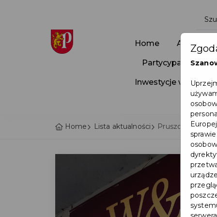
Home
Aktualnoś
Zgoda
Partycypacja Społ
Szano
Inwestycje w Pruszc
Uprzejm
używamy
osobowy
persona
Europej
Home
Lista aktualności
Pruszczańska Ka
sprawie
osobowy
dyrekty
przetwa
urządze
przegląd
poszcze
systemu
serwera