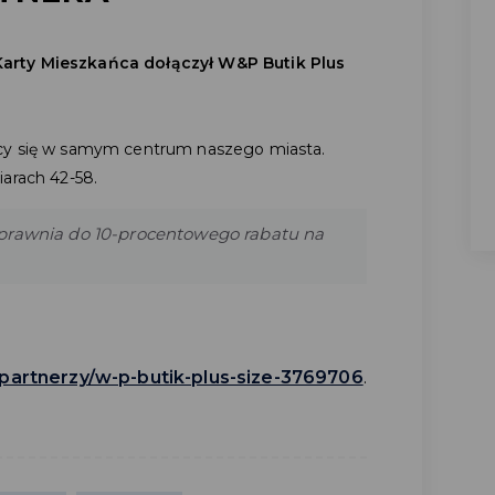
arty Mieszkańca dołączył W&P Butik Plus
ący się w samym centrum naszego miasta.
iarach 42-58.
prawnia do 10-procentowego rabatu na
/partnerzy/w-p-butik-plus-size-3769706
.