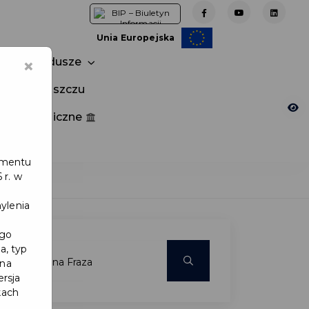
Unia Europejska
×
Fundusze
tuj w Pruszczu
nia publiczne
e
lamentu
 r. w
ylenia
ego
a, typ
 na
ersja
kach