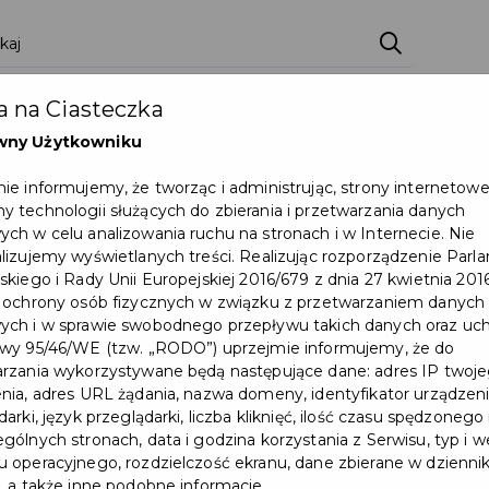
ci
Wydarzenia
O Mieście
Kultura i Sport
 na Ciasteczka
eczna
Programy
Czyste miasto
Zainwes
wny Użytkowniku
zu
Mapa Miasta
Załatw sprawę
Zamówie
ie informujemy, że tworząc i administrując, strony internetow
 technologii służących do zbierania i przetwarzania danych
Ochrona ludności
ch w celu analizowania ruchu na stronach i w Internecie. Nie
lizujemy wyświetlanych treści. Realizując rozporządzenie Par
skiego i Rady Unii Europejskiej 2016/679 z dnia 27 kwietnia 2016
rta Mieszkańca ma nowego partnera
 ochrony osób fizycznych w związku z przetwarzaniem danych
ch i w sprawie swobodnego przepływu takich danych oraz uch
wy 95/46/WE (tzw. „RODO”) uprzejmie informujemy, że do
rzania wykorzystywane będą następujące dane: adres IP twoj
nia, adres URL żądania, nazwa domeny, identyfikator urządzeni
arki, język przeglądarki, liczba kliknięć, ilość czasu spędzonego
gólnych stronach, data i godzina korzystania z Serwisu, typ i w
 operacyjnego, rozdzielczość ekranu, dane zbierane w dzienni
, a także inne podobne informacje.