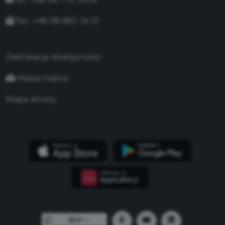
fax. +48 58 682 34 51
Deklaracja dostępności
Mapa miasta
Mapa strony