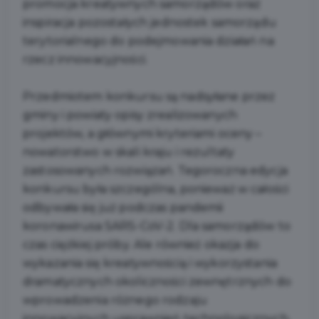
promocja kreatywnych samorządów oraz
inspiracja pozostałych jednostek samorządu
terytorialnego do podejmowania działań na
rzecz innowacyjności.
Przedmiotem konkursu są nadsyłane przez
gminy i powiaty opisy zrealizowanych
projektów, a głównymi kryteriami oceny –
nowatorstwo w skali kraju i rezultaty
zastosowanych rozwiązań. Tegoroczna edycja
konkursu była szczególna, ponieważ w całości
odbywała się już podczas pandemii
koronawirusa SARS-CoV-2. Dla samorządów to
czas ciężkiej próby. Ale również okazja do
wykazania się kreatywnością i wykorzystania
dramatycznych okoliczności zewnętrznych do
wprowadzenia różnego rodzaju
innowacyjnych usprawnień technologicznych,