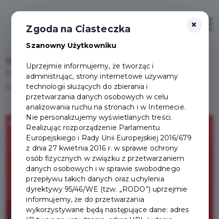
×
Otwór
Zgoda na Ciasteczka
Szanowny Użytkowniku
Home
Uprzejmie informujemy, że tworząc i
Pruszcz Gdański w gronie wyróżnionych gmin miejskich
administrując, strony internetowe używamy
technologii służących do zbierania i
w konkursie PAP Innowacyjny Samorząd
przetwarzania danych osobowych w celu
analizowania ruchu na stronach i w Internecie.
Nie personalizujemy wyświetlanych treści.
Realizując rozporządzenie Parlamentu
Europejskiego i Rady Unii Europejskiej 2016/679
z dnia 27 kwietnia 2016 r. w sprawie ochrony
osób fizycznych w związku z przetwarzaniem
danych osobowych i w sprawie swobodnego
przepływu takich danych oraz uchylenia
dyrektywy 95/46/WE (tzw. „RODO”) uprzejmie
informujemy, że do przetwarzania
wykorzystywane będą następujące dane: adres