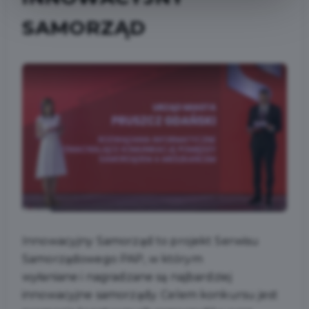
SAMORZĄD
Innowacyjny Samorząd to projekt Serwisu
Samorządowego PAP, w którym
wyłaniane i nagradzane są najbardziej
innowacyjne samorządy. Celem konkursu jest