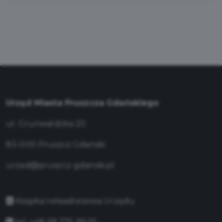
Urząd Miasta Pruszcza Gdańskiego
ul. Grunwaldzka 20
83-000 Pruszcz Gdański
urzad@pruszcz-gdanski.pl
Książka teleadresowa Urzędu
tel. +48 58 775 99 55