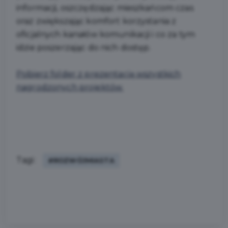
informacji, oszczędzając mieszkańcom czas
oraz zwiększając komfort korzystania z
oficjalnych kanałów komunikacji i co za tym
idzie poszerzając do nich dostęp.
Pobierz folder z prezentacją wszystkich
nagrodzonych projektów.
Tagi:
#ROZWÓJMIASTA