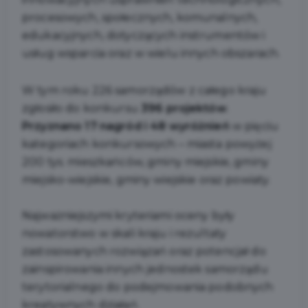
procesowych, społecznych, komunalnych,
edukacyjnych, dotyczących instrumentów i
usług wsparcia oraz w wielu innych obszarach.
W tym roku 226 samorządów z całego kraju
zgłosiło do konkursu
396 projektów
.
Przyznano 17 nagród i 48 wyróżnień
w pięciu
kategoriach konkursowych – miasta powyżej
200 tys. mieszkańców, gminy miejskie, gminy
miejsko-wiejskie, gminy wiejskie oraz powiaty.
Najważniejszymi kryteriami oceny były
nowatorstwo w skali kraju i rezultaty
zastosowanych rozwiązań oraz potencjał do
zainspirowania innych jednostek samorządu
terytorialnego do podejmowania podobnych
kreatywnych działań.