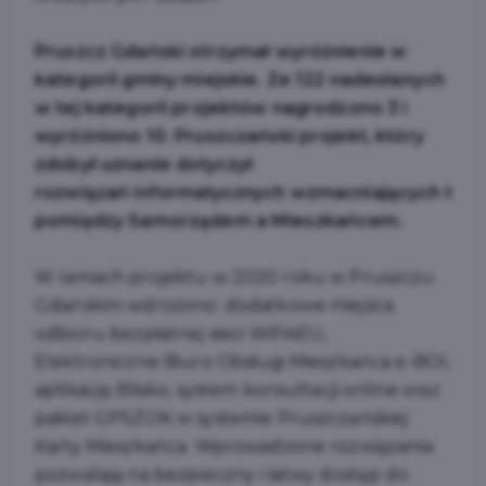
Pruszcz Gdański otrzymał wyróżnienie w
kategorii gminy miejskie. Ze 122 nadesłanych
w tej kategorii projektów nagrodzono 3 i
wyróżniono 10. Pruszczański projekt, który
zdobył uznanie dotyczył
rozwiązań informatycznych wzmacniających kom
pomiędzy Samorządem a Mieszkańcem.
W ramach projektu w 2020 roku w Pruszczu
Gdańskim wdrożono: dodatkowe miejsca
odbioru bezpłatnej sieci WiFi4EU,
Elektroniczne Biuro Obsługi Mieszkańca e-BOI,
aplikację Blisko, system konsultacji online oraz
pakiet GPSZOK w systemie Pruszczańskiej
Karty Mieszkańca. Wprowadzone rozwiązania
pozwalają na bezpieczny i łatwy dostęp do