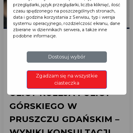
przeglądarki, język przeglądarki, liczba kliknięć, ilość
czasu spędzonego na poszczególnych stronach,
data i godzina korzystania z Serwisu, typ i wersja
systemu operacyjnego, rozdzielczość ekranu, dane
zbierane w dziennikach serwera, a także inne
podobne informacje.
2025-07-18
Dostosuj wybór
PROJEKT BUDOWY
Zgadzam się na wszystkie
UKŁADU DROGOWEGO
ciasteczka
ULICY KULEJA I ULICY
GÓRSKIEGO W
PRUSZCZU GDAŃSKIM –
WYNIKI KONSULTACJI