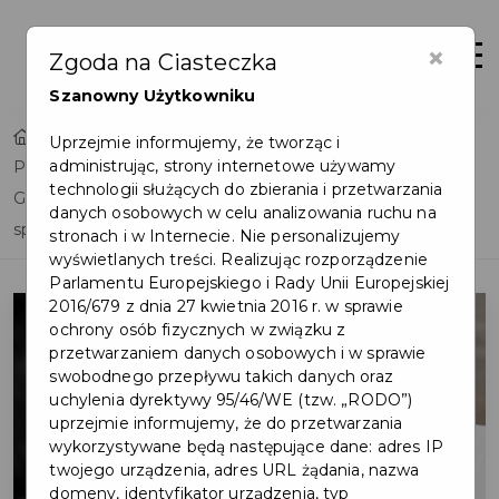
×
Otwór
Zgoda na Ciasteczka
Szanowny Użytkowniku
Home
Lista aktualności
Uprzejmie informujemy, że tworząc i
administrując, strony internetowe używamy
Projekt budowy układu drogowego ulicy Kuleja i ulicy
technologii służących do zbierania i przetwarzania
Górskiego w Pruszczu Gdańskim – wyniki konsultacji
danych osobowych w celu analizowania ruchu na
społecznych
stronach i w Internecie. Nie personalizujemy
wyświetlanych treści. Realizując rozporządzenie
Parlamentu Europejskiego i Rady Unii Europejskiej
2016/679 z dnia 27 kwietnia 2016 r. w sprawie
ochrony osób fizycznych w związku z
przetwarzaniem danych osobowych i w sprawie
swobodnego przepływu takich danych oraz
uchylenia dyrektywy 95/46/WE (tzw. „RODO”)
uprzejmie informujemy, że do przetwarzania
wykorzystywane będą następujące dane: adres IP
twojego urządzenia, adres URL żądania, nazwa
domeny, identyfikator urządzenia, typ