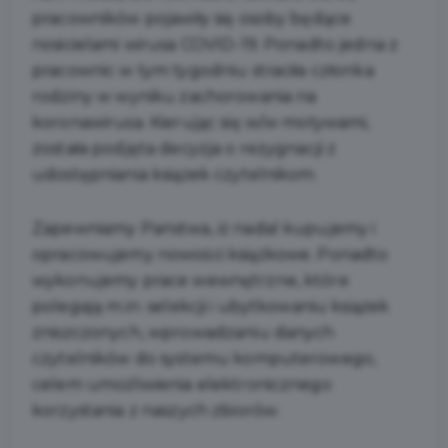
pracowników pojawiły się osoby będące
nosicielami wirusa COVID-19. Ponadto jedna z
pracownic w tym tygodniu straciła członka
rodziny w wyniku zachorowania na
koronawirusa. Kierując się w/w motywami,
została podjęta decyzja o rezygnacji z
udostępniania książek czytelnikom.
Zapewniamy Państwa, iż nadal kupujemy i
opracowujemy nowości książkowe. Ponadto
wykonujemy prace wewnętrzne, które
polegają m.in. selekcji i ubytkowaniu książek
zniszczonych, wprowadzaniu danych
czytelników do systemu komputerowego,
celem umożliwienia elektronicznego
korzystania z naszych zbiorów.