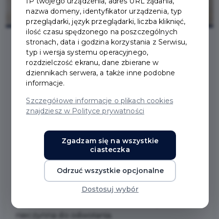
IP twojego urządzenia, adres URL żądania,
nazwa domeny, identyfikator urządzenia, typ
przeglądarki, język przeglądarki, liczba kliknięć,
ilość czasu spędzonego na poszczególnych
stronach, data i godzina korzystania z Serwisu,
typ i wersja systemu operacyjnego,
2021-03-26
rozdzielczość ekranu, dane zbierane w
dziennikach serwera, a także inne podobne
informacje.
POWIATOWA I MIEJSKA
Szczegółowe informacje o plikach cookies
BIBLIOTEKA PUBLICZNA
znajdziesz w Polityce prywatności
WCIĄŻ NIECZYNNA
Zgadzam się na wszystkie
ciasteczka
W związku ze wzrostem zachorowań na
Odrzuć wszystkie opcjonalne
COVID -19 oraz pogarszającą się sytuacją w
Dostosuj wybór
całym kraju, Powiatowa i Miejska Biblioteka
Publiczna w Pruszczu Gdańskim będzie
nieczynna do odwołania.