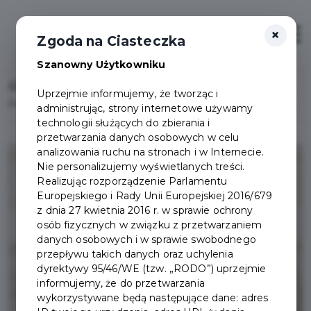
×
Otwór
Zgoda na Ciasteczka
Szanowny Użytkowniku
Home
Uprzejmie informujemy, że tworząc i
Powiatowa i Miejska Biblioteka Publiczna wciąż nieczynna
administrując, strony internetowe używamy
technologii służących do zbierania i
przetwarzania danych osobowych w celu
analizowania ruchu na stronach i w Internecie.
Nie personalizujemy wyświetlanych treści.
Realizując rozporządzenie Parlamentu
Europejskiego i Rady Unii Europejskiej 2016/679
z dnia 27 kwietnia 2016 r. w sprawie ochrony
osób fizycznych w związku z przetwarzaniem
danych osobowych i w sprawie swobodnego
przepływu takich danych oraz uchylenia
dyrektywy 95/46/WE (tzw. „RODO”) uprzejmie
informujemy, że do przetwarzania
wykorzystywane będą następujące dane: adres