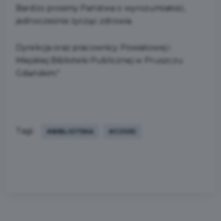
Bardzo prosimy Państwa o wyrozumiałość,
jednocześnie życząc zdrowia.
Dyrekcja oraz pracownicy Powiatowej i
Miejskiej Biblioteki Publicznej w Pruszczu
Gdańskim."
Tagi:
#BIBLIOTEKA
#COVID