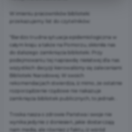
W imieniu pracowników biblioteki
przekazujemy list do czytelników:
"Bardzo trudna sytuacja epidemiologiczna w
całym kraju a także na Pomorzu, skłoniła nas
do dalszego zamknięcia biblioteki. Przy
podejmowaniu tej naprawdę niełatwej dla nas
wszystkich decyzji kierowaliśmy się zaleceniami
Biblioteki Narodowej. W swoich
rekomendacjach stwierdza, iż mimo, że ostatnie
rozporządzenie rządowe nie nakazuje
zamknięcia bibliotek publicznych, to jednak:
.
Troska nasza o zdrowie Państwa i swoje nie
wynika jedynie z doniesień, jakie dostarczają
nam media, ale również z faktu, iż wśród