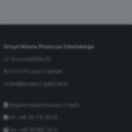
Urząd Miasta Pruszcza Gdańskiego
ul. Grunwaldzka 20
83-000 Pruszcz Gdański
urzad@pruszcz-gdanski.pl
Książka teleadresowa Urzędu
tel. +48 58 775 99 55
fax. +48 58 682 34 51