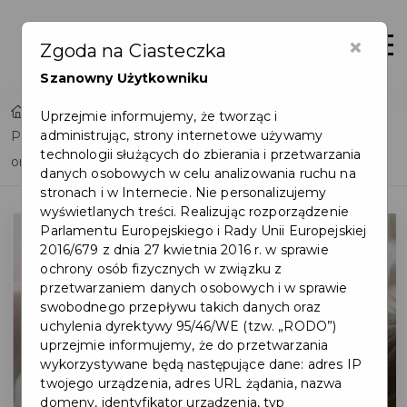
×
Otwór
Zgoda na Ciasteczka
Szanowny Użytkowniku
Home
Uprzejmie informujemy, że tworząc i
administrując, strony internetowe używamy
Powiatowa i Miejska Biblioteka poleca: książki dla dzieci
technologii służących do zbierania i przetwarzania
online
danych osobowych w celu analizowania ruchu na
stronach i w Internecie. Nie personalizujemy
wyświetlanych treści. Realizując rozporządzenie
Parlamentu Europejskiego i Rady Unii Europejskiej
2016/679 z dnia 27 kwietnia 2016 r. w sprawie
ochrony osób fizycznych w związku z
przetwarzaniem danych osobowych i w sprawie
swobodnego przepływu takich danych oraz
uchylenia dyrektywy 95/46/WE (tzw. „RODO”)
uprzejmie informujemy, że do przetwarzania
wykorzystywane będą następujące dane: adres IP
twojego urządzenia, adres URL żądania, nazwa
domeny, identyfikator urządzenia, typ