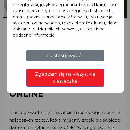
przeglądarki, język przeglądarki, liczba kliknięć, ilość
czasu spędzonego na poszczególnych stronach,
data i godzina korzystania z Serwisu, typ i wersja
systemu operacyjnego, rozdzielczość ekranu, dane
zbierane w dziennikach serwera, a także inne
podobne informacje.
2021-03-16
POWIATOWA I MIEJSKA
Dostosuj wybór
BIBLIOTEKA POLECA:
Zgadzam się na wszystkie
KSIĄŻKI DLA DZIECI
ciasteczka
ONLINE
Dlaczego warto czytać dzieciom od małego? Jedną z
najlepszych rzeczy, które możemy zrobić dla swojego
dziecka to czytanie mu książek. Dlaczego czytanie