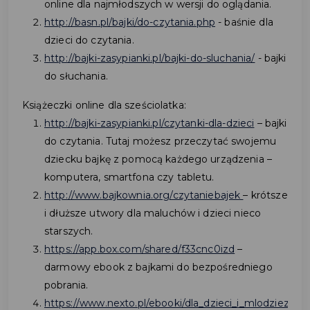
online dla najmłodszych w wersji do oglądania.
http://basn.pl/bajki/do-czytania.php
- baśnie dla
dzieci do czytania.
http://bajki-zasypianki.pl/bajki-do-sluchania/
- bajki
do słuchania.
Książeczki online dla sześciolatka:
http://bajki-zasypianki.pl/czytanki-dla-dzieci
– bajki
do czytania. Tutaj możesz przeczytać swojemu
dziecku bajkę z pomocą każdego urządzenia –
komputera, smartfona czy tabletu.
http://www.bajkownia.org/czytaniebajek
– krótsze
i dłuższe utwory dla maluchów i dzieci nieco
starszych.
https://app.box.com/shared/f33cnc0izd
–
darmowy ebook z bajkami do bezpośredniego
pobrania.
https://www.nexto.pl/ebooki/dla_dzieci_i_mlodziezy