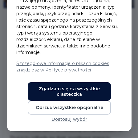
IP twojego urządzenia, adres URL żądania,
nazwa domeny, identyfikator urządzenia, typ
przeglądarki, język przeglądarki, liczba kliknięć,
ilość czasu spędzonego na poszczególnych
stronach, data i godzina korzystania z Serwisu,
2026-02-20
typ i wersja systemu operacyjnego,
rozdzielczość ekranu, dane zbierane w
PÓŁMARATON PRUSZCZ
dziennikach serwera, a także inne podobne
informacje.
GDAŃSKI I PIĄTKA NAD
Szczegółowe informacje o plikach cookies
znajdziesz w Polityce prywatności
RADUNIĄ 2026
OTWORZĄ SEZON
Zgadzam się na wszystkie
ciasteczka
BIEGOWY
Odrzuć wszystkie opcjonalne
Dostosuj wybór
Załóż biegową koronę, zaczynając biegiem w
Pruszczu Gdańskim. W niedzielę 15 marca 2026 r. w
Pruszczu odbędą się dwie wyjątkowe imprezy