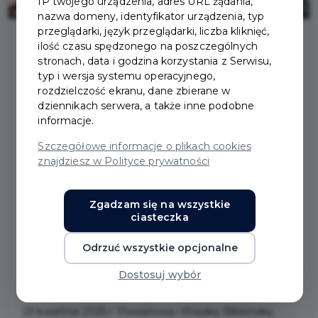
IP twojego urządzenia, adres URL żądania,
nazwa domeny, identyfikator urządzenia, typ
przeglądarki, język przeglądarki, liczba kliknięć,
ilość czasu spędzonego na poszczególnych
stronach, data i godzina korzystania z Serwisu,
2025-04-25
typ i wersja systemu operacyjnego,
rozdzielczość ekranu, dane zbierane w
"PODRÓŻOWAĆ
dziennikach serwera, a także inne podobne
informacje.
ZNACZY ŻYĆ" W
Szczegółowe informacje o plikach cookies
znajdziesz w Polityce prywatności
POWIATOWEJ I
MIEJSKIEJ BIBLIOTECE
Zgadzam się na wszystkie
ciasteczka
PUBLICZNEJ W
Odrzuć wszystkie opcjonalne
PRUSZCZU GDAŃSKIM
Dostosuj wybór
23 kwietnia 2025 r. Powiatową i Miejską Bibliotekę