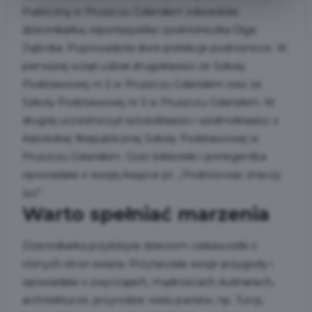
Publiczną w Pruszczu Gdańskim odwiedziła
dziennikarka, reportażystka i podróżniczka Olga
Dębicka. Poprowadziła dwie prelekcje podróżnicze. W
pierwszej wzięli udział drugoklasiści ze Szkoły
Podstawowej nr 2 w Pruszczu Gdańskim oraz ze
Szkoły Podstawowej nr 3 w Pruszczu Gdańskim. W
drugiej uczestniczyli szóstoklasiści i siódmoklasiści z
Katolickiej Niepublicznej Szkoły Podstawowej w
Pruszczu Gdańskim. Gość biblioteki i prelegentka
opowiadała o swojej książce pt. „Podróżować znaczy
żyć”.
Warto spełniać marzenia
Dziennikarka przybliżyła dzieciom ciekawostki z
różnych stron świata. Przytaczała swoje przygody i
opowiadała o zwyczajach, mądrościach, kulinariach,
architekturze, przyrodzie wielu państw, np. Turcji,