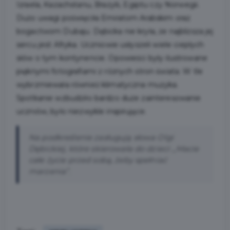
Izraela, Kazachstanu, Brazylii, Egiptu czy Norwegii.
Dużo uwagi poświęciła Emiratom Arabskim oraz
bogactwom Dubaju. Dębicka nie kryła, że najbliższa jej
sercu jest Afryka. Uczniowie usłyszeli wiele ciepłych
słów o tym kontynencie. Opowieści były ilustrowane
pięknymi fotografiami z różnych stron świata. W tle
wybrzmiewała również klimatyczna muzyka.
Spotkanie wzbudziło bardzo duże zainteresowanie
uczniów, było niezwykle inspirujące.
Na podkreślenie zasługują słowa Olgi
Dębickiej, które skierowała do dzieci: „Macie
całe życie przed sobą, żeby spełniać
marzenia”.