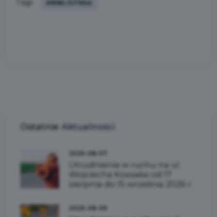
Tagi:
#BIBLIOTEKA
Ostatnie
Aktualności
2026-08-07
Utrudnienia w ruchu na ul.
Wojciecha Kossaka od 17
sierpnia do 15 września 2026 r.
2026-08-06