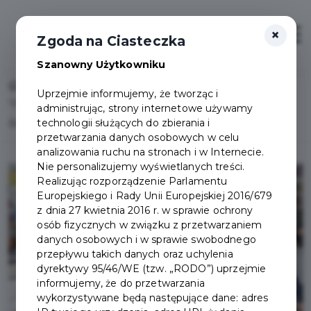
×
Otwór
Zgoda na Ciasteczka
Szanowny Użytkowniku
Home
Lista aktualności
Uprzejmie informujemy, że tworząc i
"Podróżować znaczy żyć" w Powiatowej i Miejskiej
administrując, strony internetowe używamy
technologii służących do zbierania i
Bibliotece Publicznej w Pruszczu Gdańskim
przetwarzania danych osobowych w celu
analizowania ruchu na stronach i w Internecie.
Nie personalizujemy wyświetlanych treści.
Realizując rozporządzenie Parlamentu
Europejskiego i Rady Unii Europejskiej 2016/679
z dnia 27 kwietnia 2016 r. w sprawie ochrony
osób fizycznych w związku z przetwarzaniem
danych osobowych i w sprawie swobodnego
przepływu takich danych oraz uchylenia
dyrektywy 95/46/WE (tzw. „RODO”) uprzejmie
informujemy, że do przetwarzania
wykorzystywane będą następujące dane: adres