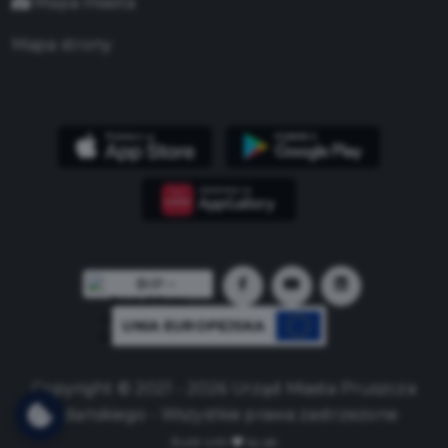
Mapa miasta
Mapa strony
UNIA EUROPEJSKA
Copyright © 2021 - 2026 Urząd Miasta Pruszcza
Gdańskiego - Wszystkie prawa zastrzeżone
Build with
by qb