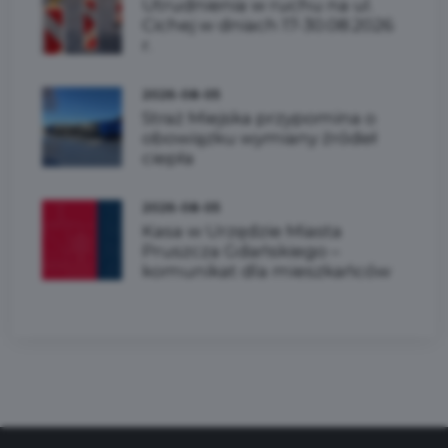
Utrudnienia w ruchu na ul.
Cichej w dniach 17-30.08.2026
r.
2026-08-05
Straż Miejska przypomina o
obowiązku wymiany źródeł
ciepła
2026-08-05
Kasa w Urzędzie Miasta
Pruszcza Gdańskiego –
komunikat dla mieszkańców