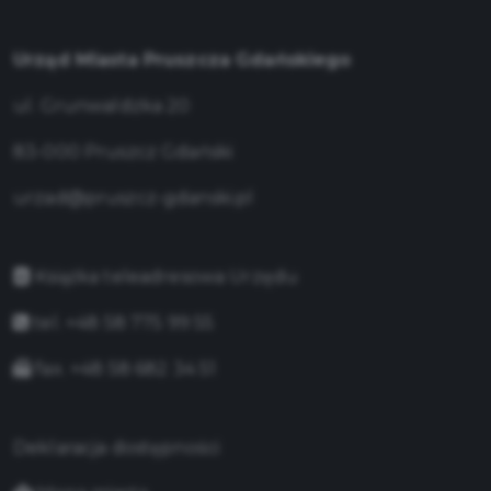
Urząd Miasta Pruszcza Gdańskiego
ul. Grunwaldzka 20
83-000 Pruszcz Gdański
urzad@pruszcz-gdanski.pl
Książka teleadresowa Urzędu
tel. +48 58 775 99 55
fax. +48 58 682 34 51
Deklaracja dostępności