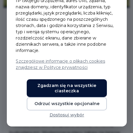
IP twojego urządzenia, adres URL żądania,
nazwa domeny, identyfikator urządzenia, typ
przeglądarki, język przeglądarki, liczba kliknięć,
ilość czasu spędzonego na poszczególnych
stronach, data i godzina korzystania z Serwisu,
2026-07-06
typ i wersja systemu operacyjnego,
rozdzielczość ekranu, dane zbierane w
PLAC ZABAW PRZY
dziennikach serwera, a także inne podobne
informacje.
SZKOLE
Szczegółowe informacje o plikach cookies
znajdziesz w Polityce prywatności
PODSTAWOWEJ NR 2
PRZEJDZIE
Zgadzam się na wszystkie
ciasteczka
MODERNIZACJĘ
Odrzuć wszystkie opcjonalne
Dostosuj wybór
W poniedziałek, 6.07.2026 r. w Urzędzie Miasta w
Pruszczu Gdańskim podpisano umowę na robotę
budowlaną pn.: Modernizacja placu zabaw na terenie