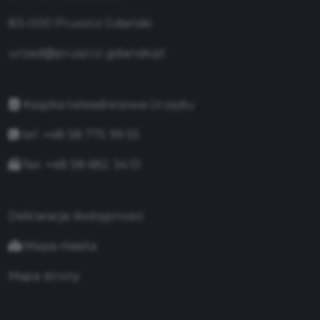
83-000 Pruszcz Gdański
urzad@pruszcz-gdanski.pl
Książka teleadresowa Urzędu
tel. +48 58 775 99 55
fax. +48 58 682 34 51
Deklaracja dostępności
Mapa miasta
Mapa strony