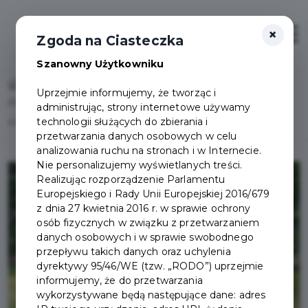
×
Otwór
Zgoda na Ciasteczka
Szanowny Użytkowniku
Home
Lista aktualności
Uprzejmie informujemy, że tworząc i
Plac zabaw przy Szkole Podstawowej nr 2 przejdzie
administrując, strony internetowe używamy
technologii służących do zbierania i
modernizację
przetwarzania danych osobowych w celu
analizowania ruchu na stronach i w Internecie.
Nie personalizujemy wyświetlanych treści.
Realizując rozporządzenie Parlamentu
Europejskiego i Rady Unii Europejskiej 2016/679
z dnia 27 kwietnia 2016 r. w sprawie ochrony
osób fizycznych w związku z przetwarzaniem
danych osobowych i w sprawie swobodnego
przepływu takich danych oraz uchylenia
dyrektywy 95/46/WE (tzw. „RODO”) uprzejmie
informujemy, że do przetwarzania
wykorzystywane będą następujące dane: adres