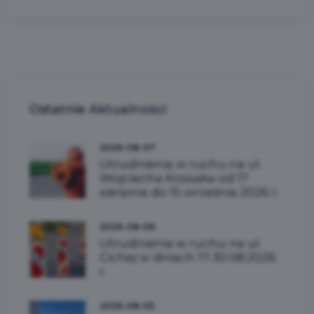
Ostatnie
Aktualności
2026-08-07
Utrudnienia w ruchu na ul.
Wojciecha Kossaka od 17
sierpnia do 15 września 2026 r.
2026-08-06
Utrudnienia w ruchu na ul.
Cichej w dniach 17-30.08.2026
r.
2026-08-05