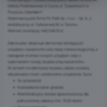
Szkoły Podstawowej nr 2 przy ul. Tysiąclecia 5 w
Pruszczu Gdańskim".
Wykonawcą jest firma
Fit Park Sp. z o.o. – Sp. k., z
siedzibą przy ul. Turkusowej 60 w Toruniu.
Wartość inwestycji: 446 348,19 zł
Zakres prac obejmuje demontaż istniejących
urządzeń, nawierzchni oraz stacji meteorologicznej, a
następnie montaż nowych urządzeń wraz z
wykonaniem nowej, bezpiecznej nawierzchni.
W ramach modernizacji na placu zabaw zostaną
wbudowane nowe i atestowane urządzenia. Są to:
Tor przeszkód
Huśtawka bocianie gniazdo
Wielofunkcyjny zestaw sprawnościowy dla
jednoczesnej zabawy min. 15-20 dzieci