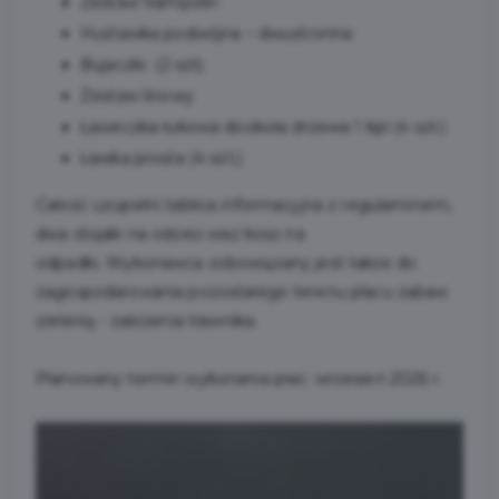
Zestaw trampolin
Huśtawka podwójna – dwustronna
Bujaczki (2 szt)
Zestaw linowy
Ławeczka łukowa dookoła drzewa 1 kpl (4 szt.)
Ławka prosta (4 szt.)
Całość uzupełni tablica informacyjna z regulaminem,
dwa stojaki na odzież oraz kosz na
odpadki. Wykonawca zobowiązany jest także do
zagospodarowania pozostałego terenu placu zabaw
zielenią - założenia trawnika.
Planowany termin wykonania prac: wrzesień 2026 r.