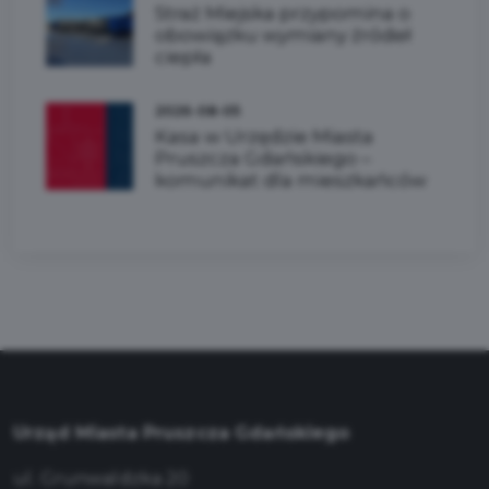
Straż Miejska przypomina o
obowiązku wymiany źródeł
ciepła
2026-08-05
Kasa w Urzędzie Miasta
Pruszcza Gdańskiego –
komunikat dla mieszkańców
Urząd Miasta Pruszcza Gdańskiego
ul. Grunwaldzka 20