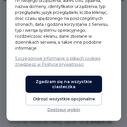
IP twojego urządzenia, adres URL żądania,
nazwa domeny, identyfikator urządzenia, typ
przeglądarki, język przeglądarki, liczba kliknięć,
2021-03-23
ilość czasu spędzonego na poszczególnych
stronach, data i godzina korzystania z Serwisu,
typ i wersja systemu operacyjnego,
PAKIET 50 MASECZEK
rozdzielczość ekranu, dane zbierane w
dziennikach serwera, a także inne podobne
NA JEDNO
informacje.
Szczegółowe informacje o plikach cookies
GOSPODARSTWO
znajdziesz w Polityce prywatności
DOMOWE
Zgadzam się na wszystkie
ciasteczka
Ponawiamy akcję przekazywania maseczek
Odrzuć wszystkie opcjonalne
mieszkańcom miasta Pruszcz Gdański. Jedno
gospodarstwo domowe otrzyma 50 maseczek w
Dostosuj wybór
zamkniętych, zabezpieczonych opakowaniach. Aby
otrzymać maseczki należy zgłosić się
w dniach 25-