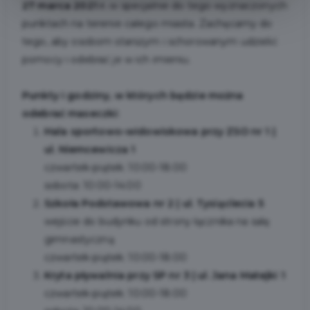
27 marca 2021 r.
w specjalnie do tego wyznaczonych
punktach na terenie całego miasta. Zachęcamy do
tego, aby osobom starszym i schorowanym udzielić
pomocy i odebrać je w ich imieniu.
Punkty i godziny, w których będzie można
odebrać maseczki:
Hala sportowo-widowiskowa przy ZSO nr 1 |
ul. Niemcewicza 1
czwartek-piątek: 10:00-18:00
sobota: 10:00-14:00
Szkoła Podstawowa nr 2 | ul. Tysiąclecia 5
wejście do budynku od strony łącznika na salę
gimnastyczną
czwartek-piątek: 10:00-18:00
Kryta pływalnia przy SP nr 3 | ul. Jana Matejki 1
czwartek-piątek: 10:00-18:00