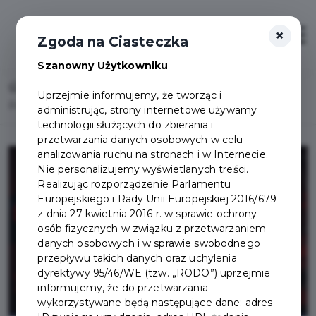
×
Otwór
Zgoda na Ciasteczka
Szanowny Użytkowniku
Home
Uprzejmie informujemy, że tworząc i
Pakiet 50 maseczek na jedno gospodarstwo domowe
administrując, strony internetowe używamy
technologii służących do zbierania i
przetwarzania danych osobowych w celu
analizowania ruchu na stronach i w Internecie.
Nie personalizujemy wyświetlanych treści.
Realizując rozporządzenie Parlamentu
Europejskiego i Rady Unii Europejskiej 2016/679
z dnia 27 kwietnia 2016 r. w sprawie ochrony
osób fizycznych w związku z przetwarzaniem
danych osobowych i w sprawie swobodnego
przepływu takich danych oraz uchylenia
dyrektywy 95/46/WE (tzw. „RODO”) uprzejmie
informujemy, że do przetwarzania
wykorzystywane będą następujące dane: adres