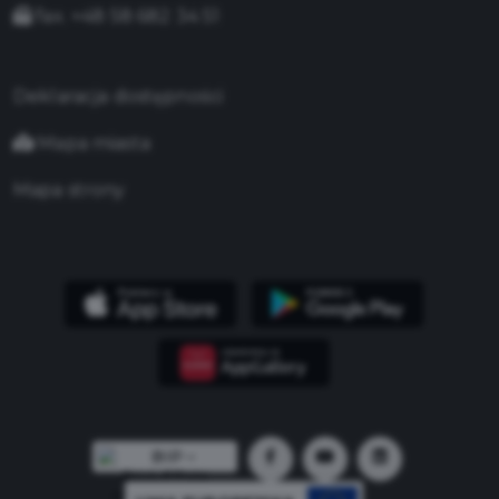
fax. +48 58 682 34 51
Deklaracja dostępności
Mapa miasta
Mapa strony