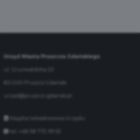
Urząd Miasta Pruszcza Gdańskiego
ul. Grunwaldzka 20
83-000 Pruszcz Gdański
urzad@pruszcz-gdanski.pl
Książka teleadresowa Urzędu
tel. +48 58 775 99 55