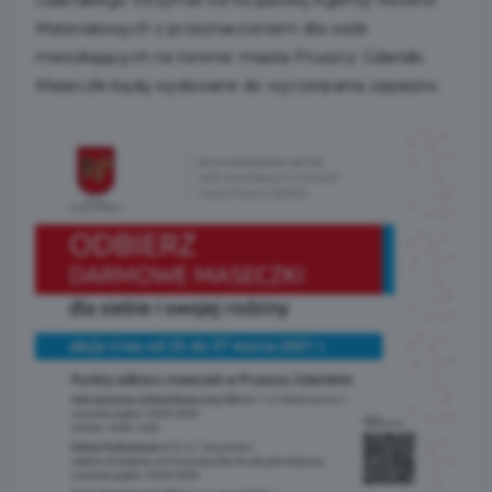
Gdańskiego otrzymał od Rządowej Agencji Rezerw
Materiałowych z przeznaczeniem dla osób
mieszkających na terenie miasta Pruszcz Gdański.
Maseczki będą wydawane do wyczerpania zapasów.