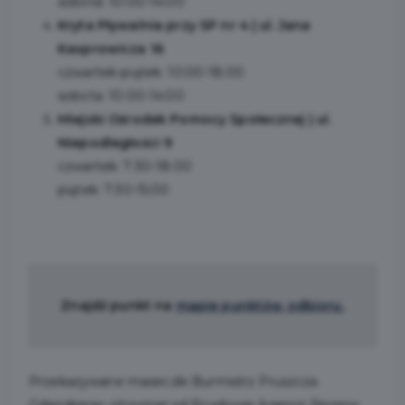
sobota: 10:00-14:00
Kryta Pływalnia przy SP nr 4 | ul. Jana
Kasprowicza 16
czwartek-piątek: 10:00-18:00
sobota: 10:00-14:00
Miejski Ośrodek Pomocy Społecznej | ul.
Niepodległości 9
czwartek: 7:30-18:00
piątek: 7:30-15:00
Znajdź punkt na
mapie punktów odbioru.
Przekazywane maseczki Burmistrz Pruszcza