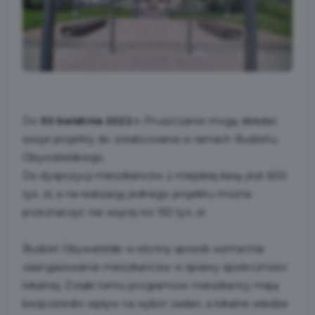
Do
30 kwietnia 2022 r.
Pruszczanie mogą składać
swoje projekty do zrealizowania w ramach Budżetu
Obywatelskiego.
Do dyspozycji mieszkańców z miejskiej kasy jest 600
tys. zł, a na realizację jednego projektu można
przeznaczyć nie więcej niż 150 tys. zł.
Budżet Obywatelski w istotny sposób wzmacnia
zaangażowanie mieszkańców w sprawy społeczności
lokalnej. Dzięki temu programowi mieszkańcy mają
bezpośredni wpływ na wybór zadań, a lokalne władze