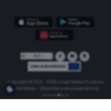
UNIA EUROPEJSKA
Copyright © 2021 - 2026 Urząd Miasta Pruszcza
Gdańskiego - Wszystkie prawa zastrzeżone
Build with
by qb