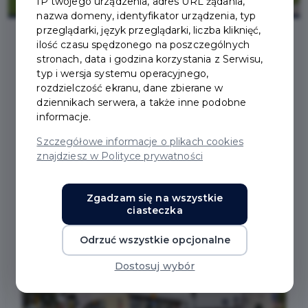
IP twojego urządzenia, adres URL żądania,
nazwa domeny, identyfikator urządzenia, typ
przeglądarki, język przeglądarki, liczba kliknięć,
ilość czasu spędzonego na poszczególnych
stronach, data i godzina korzystania z Serwisu,
2022-04-22
typ i wersja systemu operacyjnego,
rozdzielczość ekranu, dane zbierane w
OSTATNIE DNI NA
dziennikach serwera, a także inne podobne
informacje.
ZGŁOSZENIE PROJEKTU
Szczegółowe informacje o plikach cookies
znajdziesz w Polityce prywatności
DO BUDŻETU
OBYWATELSKIEGO
Zgadzam się na wszystkie
ciasteczka
Odrzuć wszystkie opcjonalne
Dostosuj wybór