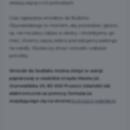
wiedzą więcej o ich potrzebach.
Czas zgłaszania wniosków do Budżetu
Obywatelskiego to moment, aby powiedzieć głośno,
np. nie ma placu zabaw w okolicy i chcielibyśmy go
mieć, chcemy więcej zieleni, potrzebujemy parkingu
na osiedlu. Wystarczy złożyć wniosek i wskazać
potrzeby.
Wnioski do budżetu można złożyć w wersji
papierowej w siedzibie Urzędu Miasta (ul.
Grunwaldzka 20, 83-000 Pruszcz Gdański) lub
elektronicznie za pomocą formularza
znajdującego się na stronie
bo.pruszcz-gdanski.pl
.