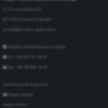
ul. Grunwaldzka 20
83-000 Pruszcz Gdański
urzad@pruszcz-gdanski.pl
Książka teleadresowa Urzędu
tel. +48 58 775 99 55
fax. +48 58 682 34 51
Deklaracja dostępności
Mapa miasta
Mapa strony