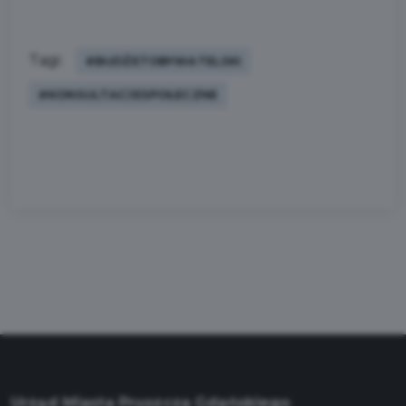
Tagi:
#BUDŻETOBYWATELSKI
#KONSULTACJESPOŁECZNE
Urząd Miasta Pruszcza Gdańskiego