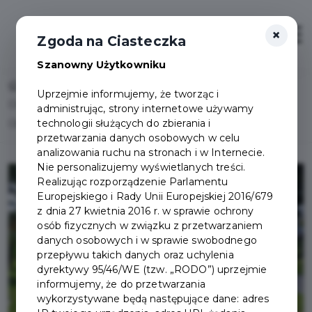
×
Otwór
Zgoda na Ciasteczka
Szanowny Użytkowniku
Home
Uprzejmie informujemy, że tworząc i
Ostatnie dni na zgłoszenie projektu do Budżetu
administrując, strony internetowe używamy
technologii służących do zbierania i
Obywatelskiego
przetwarzania danych osobowych w celu
analizowania ruchu na stronach i w Internecie.
Nie personalizujemy wyświetlanych treści.
Realizując rozporządzenie Parlamentu
Europejskiego i Rady Unii Europejskiej 2016/679
z dnia 27 kwietnia 2016 r. w sprawie ochrony
osób fizycznych w związku z przetwarzaniem
danych osobowych i w sprawie swobodnego
przepływu takich danych oraz uchylenia
dyrektywy 95/46/WE (tzw. „RODO”) uprzejmie
informujemy, że do przetwarzania
wykorzystywane będą następujące dane: adres