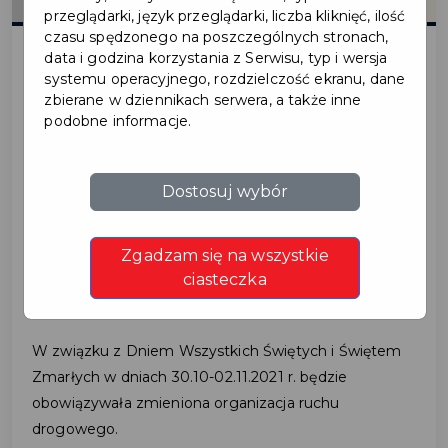
przeglądarki, język przeglądarki, liczba kliknięć, ilość
czasu spędzonego na poszczególnych stronach,
data i godzina korzystania z Serwisu, typ i wersja
systemu operacyjnego, rozdzielczość ekranu, dane
2021-10-19
zbierane w dziennikach serwera, a także inne
podobne informacje.
ORGANIZACJA RUCHU
DROGOWEGO -
Dostosuj wybór
WSZYSTKICH ŚWIĘTYCH
Zgadzam się na wszystkie
I DZIEŃ ZADUSZNY
ciasteczka
W związku z Dniem Wszystkich Świętych i Świętem
Zmarłych w dniach 30.10-02.11.2021 r. będzie
obowiązywała zmieniona organizacja ruchu
drogowego.