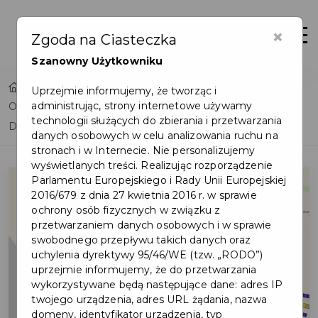
×
Otwór
Zgoda na Ciasteczka
Szanowny Użytkowniku
Home
Lista aktualności
Uprzejmie informujemy, że tworząc i
administrując, strony internetowe używamy
Organizacja ruchu drogowego - Wszystkich Świętych i
technologii służących do zbierania i przetwarzania
Dzień Zaduszny
danych osobowych w celu analizowania ruchu na
stronach i w Internecie. Nie personalizujemy
wyświetlanych treści. Realizując rozporządzenie
Parlamentu Europejskiego i Rady Unii Europejskiej
2016/679 z dnia 27 kwietnia 2016 r. w sprawie
ochrony osób fizycznych w związku z
przetwarzaniem danych osobowych i w sprawie
swobodnego przepływu takich danych oraz
uchylenia dyrektywy 95/46/WE (tzw. „RODO”)
uprzejmie informujemy, że do przetwarzania
wykorzystywane będą następujące dane: adres IP
twojego urządzenia, adres URL żądania, nazwa
domeny, identyfikator urządzenia, typ