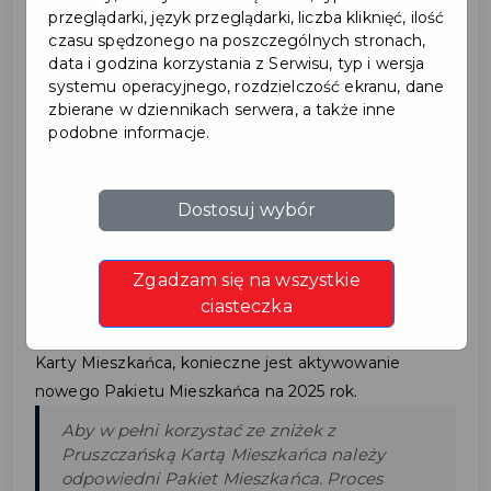
przeglądarki, język przeglądarki, liczba kliknięć, ilość
czasu spędzonego na poszczególnych stronach,
data i godzina korzystania z Serwisu, typ i wersja
2025-03-10
systemu operacyjnego, rozdzielczość ekranu, dane
zbierane w dziennikach serwera, a także inne
ODNÓW WAŻNOŚĆ
podobne informacje.
PAKIETU MIESZKAŃCA
Dostosuj wybór
NA KOLEJNY ROK!
Zgadzam się na wszystkie
ciasteczka
Przyszedł czas na odnowienie Pakietu Mieszkańca!
Aby nadal cieszyć się korzyściami Pruszczańskiej
Karty Mieszkańca, konieczne jest aktywowanie
nowego Pakietu Mieszkańca na 2025 rok.
Aby w pełni korzystać ze zniżek z
Pruszczańską Kartą Mieszkańca należy
odpowiedni Pakiet Mieszkańca. Proces