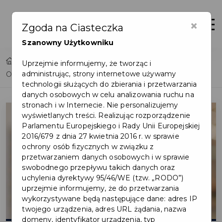
×
Otwór
Zgoda na Ciasteczka
Szanowny Użytkowniku
Home
Lista aktualności
Uprzejmie informujemy, że tworząc i
administrując, strony internetowe używamy
Odnów ważność Pakietu Mieszkańca na kolejny rok!
technologii służących do zbierania i przetwarzania
danych osobowych w celu analizowania ruchu na
stronach i w Internecie. Nie personalizujemy
wyświetlanych treści. Realizując rozporządzenie
Parlamentu Europejskiego i Rady Unii Europejskiej
2016/679 z dnia 27 kwietnia 2016 r. w sprawie
ochrony osób fizycznych w związku z
przetwarzaniem danych osobowych i w sprawie
swobodnego przepływu takich danych oraz
uchylenia dyrektywy 95/46/WE (tzw. „RODO”)
uprzejmie informujemy, że do przetwarzania
wykorzystywane będą następujące dane: adres IP
twojego urządzenia, adres URL żądania, nazwa
domeny, identyfikator urządzenia, typ