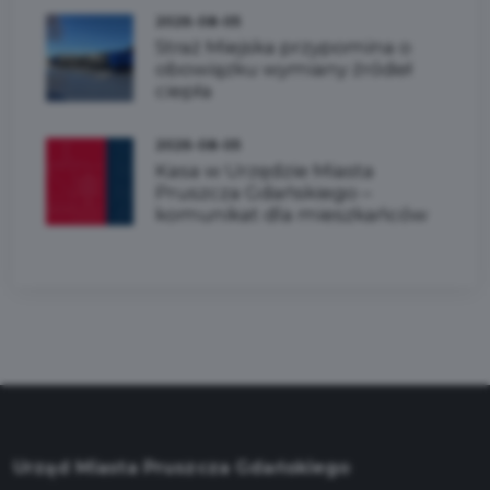
2026-08-05
Straż Miejska przypomina o
obowiązku wymiany źródeł
ciepła
2026-08-05
Kasa w Urzędzie Miasta
Pruszcza Gdańskiego –
komunikat dla mieszkańców
Urząd Miasta Pruszcza Gdańskiego