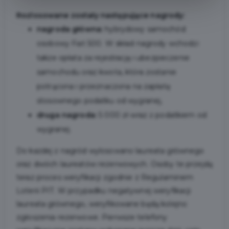
Rozlosowane zostały następujące nagrody:
nagroda główna:
hybrydowy samochód
osobowy Fiat 500. W skład nagrody wchodzi
także opłata za rejestrację i ubezpieczenie
samochodu oraz kwota, która zostanie
potrącona i przeznaczona na zapłatę
stosownego podatku od wygranej,
druga nagroda:
5 000 zł wraz z podatkiem od
wygranej.
Do każdej z nagród wylosowano laureata głównego
oraz dwóch laureatów rezerwowych. Osoby te przejdą
teraz proces weryfikacji zgodnie z Regulaminem
Loterii PIT. W przypadku negatywnej weryfikacji
laureata głównego, weryfikowane będą kolejno
zgłoszenia rezerwowe. Pierwsze telefony