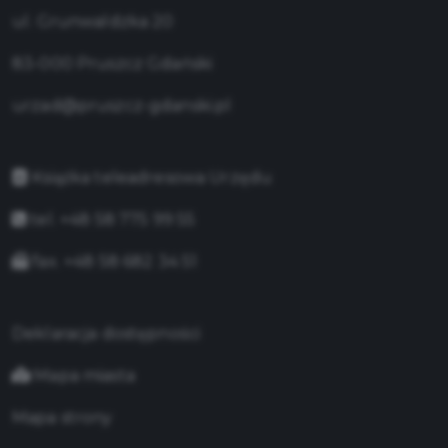
ul. Grunwaldzka 20
83-000 Pruszcz Gdański
urzad@pruszcz-gdanski.pl
Książka teleadresowa Urzędu
tel. +48 58 775 99 55
fax. +48 58 682 34 51
Deklaracja dostępności
Mapa miasta
Mapa strony