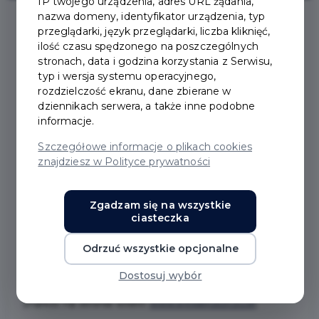
IP twojego urządzenia, adres URL żądania,
nazwa domeny, identyfikator urządzenia, typ
przeglądarki, język przeglądarki, liczba kliknięć,
2025-05-14
ilość czasu spędzonego na poszczególnych
stronach, data i godzina korzystania z Serwisu,
typ i wersja systemu operacyjnego,
ODBYŁO SIĘ
rozdzielczość ekranu, dane zbierane w
dziennikach serwera, a także inne podobne
LOSOWANIE NAGRÓD W
informacje.
TEGOROCZNEJ LOTERII
Szczegółowe informacje o plikach cookies
znajdziesz w Polityce prywatności
PIT!
Zgadzam się na wszystkie
ciasteczka
Nagrody w Loterii PIT w Pruszczu Gdańskim zostały
rozlosowane! Udział w Loterii PIT wzięło 5 358
Odrzuć wszystkie opcjonalne
mieszkańców miasta Pruszcz Gdański. Wyniki
Dostosuj wybór
losowania, w postaci wylosowanych kodów, można
znaleźć na stronie loterii:
www.pitwpruszczu.pl
.