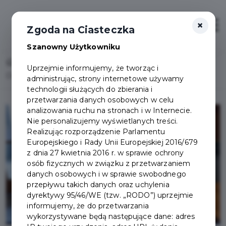
×
Otwór
Zgoda na Ciasteczka
Szanowny Użytkowniku
Home
Lista aktualności
Uprzejmie informujemy, że tworząc i
Odbyło się losowanie nagród w tegorocznej Loterii PIT!
administrując, strony internetowe używamy
technologii służących do zbierania i
przetwarzania danych osobowych w celu
analizowania ruchu na stronach i w Internecie.
Nie personalizujemy wyświetlanych treści.
Realizując rozporządzenie Parlamentu
Europejskiego i Rady Unii Europejskiej 2016/679
z dnia 27 kwietnia 2016 r. w sprawie ochrony
osób fizycznych w związku z przetwarzaniem
danych osobowych i w sprawie swobodnego
przepływu takich danych oraz uchylenia
dyrektywy 95/46/WE (tzw. „RODO”) uprzejmie
informujemy, że do przetwarzania
wykorzystywane będą następujące dane: adres