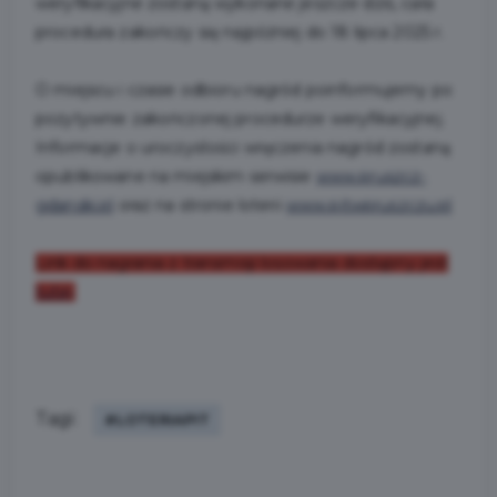
weryfikacyjne zostaną wykonane jeszcze dziś, cała
procedura zakończy się najpóźniej do 18 lipca 2025 r.
O miejscu i czasie odbioru nagród poinformujemy po
pozytywnie zakończonej procedurze weryfikacyjnej.
Informacje o uroczystości wręczenia nagród zostaną
opublikowane na miejskim serwisie
www.pruszcz-
gdanski.pl
oraz na stronie loterii
www.pitwpruszczu.pl
Link do nagrania z transmisji losowania dostępny jest
tutaj
.
Tagi:
#LOTERIAPIT