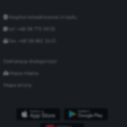
Książka teleadresowa Urzędu
tel. +48 58 775 99 55
fax. +48 58 682 34 51
Deklaracja dostępności
Mapa miasta
Mapa strony