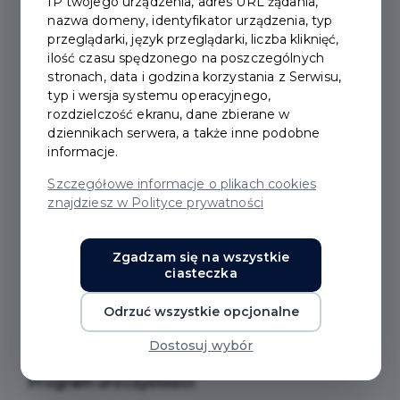
IP twojego urządzenia, adres URL żądania,
2026-04-28
nazwa domeny, identyfikator urządzenia, typ
przeglądarki, język przeglądarki, liczba kliknięć,
ilość czasu spędzonego na poszczególnych
OBCHODY ŚWIĘTA
stronach, data i godzina korzystania z Serwisu,
typ i wersja systemu operacyjnego,
KONSTYTUCJI 3 MAJA -
rozdzielczość ekranu, dane zbierane w
dziennikach serwera, a także inne podobne
PARADA I PIKNIK W
informacje.
PRUSZCZU GDAŃSKIM
Szczegółowe informacje o plikach cookies
znajdziesz w Polityce prywatności
Burmistrz Miasto Pruszcz Gdański Janusz
Zgadzam się na wszystkie
Wróbel oraz Centrum Kultury i Sportu w
ciasteczka
Pruszczu Gdańskim zapraszają mieszkańców w
Odrzuć wszystkie opcjonalne
niedzielę 3 maja do udziału w uroczystych
obchodach Święta Konstytucji 3 Maja.
Dostosuj wybór
Program uroczystości: