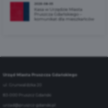
2026-08-05
Kasa w Urzędzie Miasta
Pruszcza Gdańskiego –
komunikat dla mieszkańców
Urząd Miasta Pruszcza Gdańskiego
ul. Grunwaldzka 20
83-000 Pruszcz Gdański
urzad@pruszcz-gdanski.pl