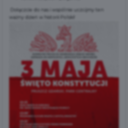
Dołączcie do nas i wspólnie uczcijmy ten
ważny dzień w historii Polski!