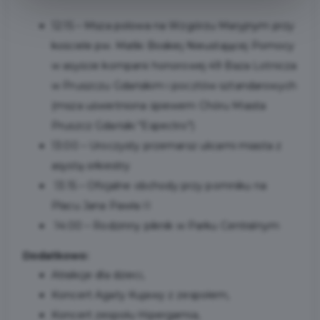
12:15 – Msza polowa na Wzgórzu Maryjnym przy
kościele pw. Matki Boskiej Nieustającej Pomocy
w asyście kompanii honorowej 49 Baza Lotnicza
w Pruszczu Gdańskim i pocztów sztandarowych
(msza uświetniona śpiewem Chóru Miasta
Pruszcz Gdański "Espectro")
13:00 – Uroczysty przemarsz ulicami miasta z
asystą orkiestry
13:15 – Oficjalne obchody przy pomniku na
Placu Jana Pawła II
14:00 – Rodzinny piknik w Parku Centralnym
Dodatkowo:
Atrakcje dla dzieci,
Koncert Agaty Kujawy z zespołem,
Koncert zespołu Hipergamia,