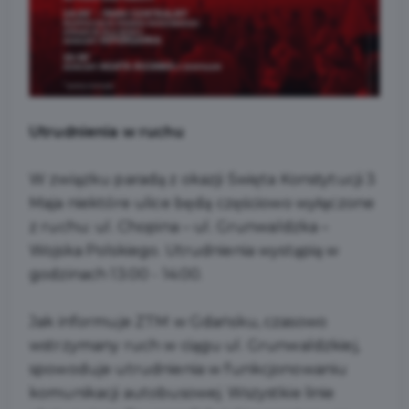
Utrudnienia w ruchu
W związku paradą z okazji Święta Konstytucji 3
Maja niektóre ulice będą częściowo wyłączone
z ruchu: ul. Chopina – ul. Grunwaldzka –
Wojska Polskiego. Utrudnienia wystąpią w
godzinach 13:00 - 14:00.
Jak informuje ZTM w Gdańsku, czasowo
wstrzymany ruch w ciągu ul. Grunwaldzkiej,
spowoduje utrudnienia w funkcjonowaniu
komunikacji autobusowej. Wszystkie linie