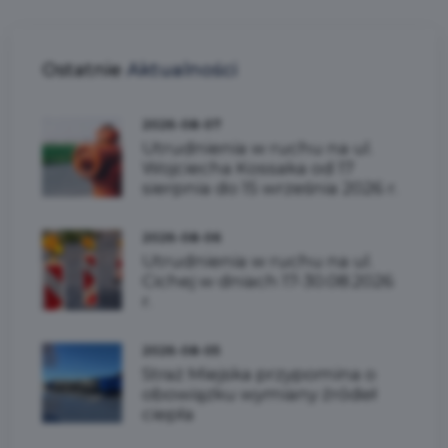
Ostatnie
Aktualności
2026-08-07
Utrudnienia w ruchu na ul.
Wojciecha Kossaka od 17
sierpnia do 15 września 2026 r.
2026-08-06
Utrudnienia w ruchu na ul.
Cichej w dniach 17-30.08.2026
r.
2026-08-05
Straż Miejska przypomina o
obowiązku wymiany źródeł
ciepła