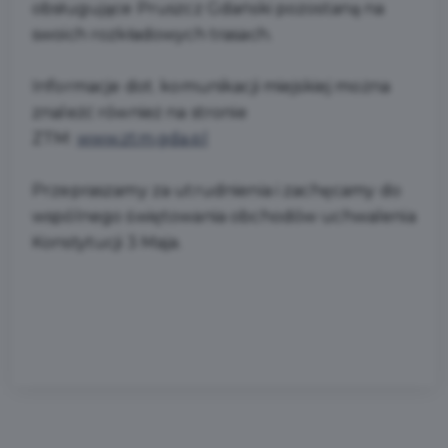
obsługujące Pruszcz Gdański pozostaną na
swoich rozkładowych trasach.
Informacje dot. komunikacji miejskiej można
znaleźć również na stronie
ZTM:
www.ztm.gda.pl
Przepraszamy za utrudnienia i zachęcamy do
wspólnego świętowania obchodów uchwalenia
Konstytucji 3 Maja.