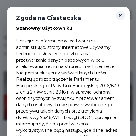
×
Otwór
Zgoda na Ciasteczka
Szanowny Użytkowniku
Home
Lista aktualności
Uprzejmie informujemy, że tworząc i
Obchody Święta Konstytucji 3 Maja - parada i piknik w
administrując, strony internetowe używamy
technologii służących do zbierania i
Pruszczu Gdańskim
przetwarzania danych osobowych w celu
analizowania ruchu na stronach i w Internecie.
Nie personalizujemy wyświetlanych treści.
Realizując rozporządzenie Parlamentu
Europejskiego i Rady Unii Europejskiej 2016/679
z dnia 27 kwietnia 2016 r. w sprawie ochrony
osób fizycznych w związku z przetwarzaniem
danych osobowych i w sprawie swobodnego
przepływu takich danych oraz uchylenia
dyrektywy 95/46/WE (tzw. „RODO”) uprzejmie
informujemy, że do przetwarzania
wykorzystywane będą następujące dane: adres